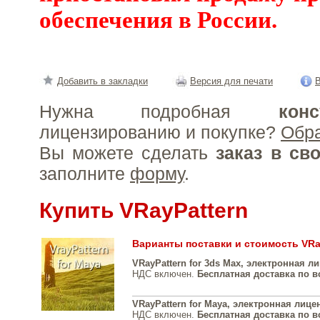
обеспечения в России.
Добавить в закладки
Версия для печати
В
Нужна подробная
конс
лицензированию и покупке?
Обр
Вы можете сделать
заказ в св
заполните
форму
.
Купить VRayPattern
Варианты поставки и стоимость VRa
VRayPattern for 3ds Max, электронная л
НДС включен.
Бесплатная доставка по в
VRayPattern for Maya, электронная лице
НДС включен.
Бесплатная доставка по в