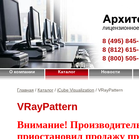
лицензионное
8 (495)
845-
8 (812)
615-
8 (800)
505-
О компании
Каталог
Новости
Главная
/
Каталог
/
iCube Visualization
/ VRayPattern
VRayPattern
Внимание! Производител
приостановил продажу п