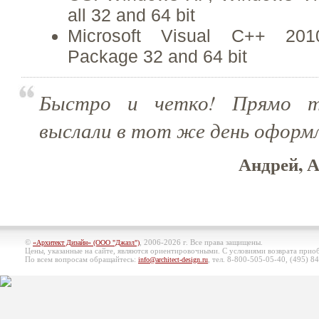
all 32 and 64 bit
Microsoft Visual C++ 2010
Package 32 and 64 bit
Быстро и четко! Прямо т
выслали в тот же день оформл
Андрей, А
©
, 2006-2026 г. Все права защищены.
«Архитект Дизайн» (ООО "Джазл")
Цены, указанные на сайте, являются ориентировочными. С условиями возврата при
По всем вопросам обращайтесь:
, тел. 8-800-505-05-40, (495)
84
info@architect-design.ru