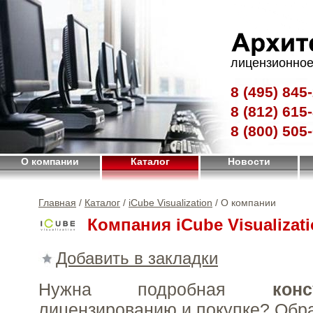
лицензионное
8 (495)
845-
8 (812)
615-
8 (800)
505-
О компании
Каталог
Новости
Главная
/
Каталог
/
iCube Visualization
/ О компании
Компания iCube Visualizat
Добавить в закладки
Нужна подробная
конс
лицензированию и покупке?
Обр