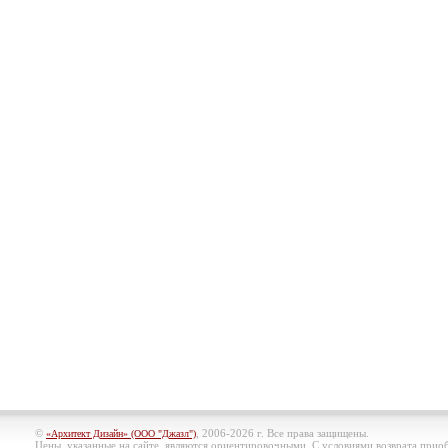
©
, 2006-2026 г. Все права защищены.
«Архитект Дизайн» (ООО "Джазл")
Цены, указанные на сайте, являются ориентировочными. С условиями возврата при