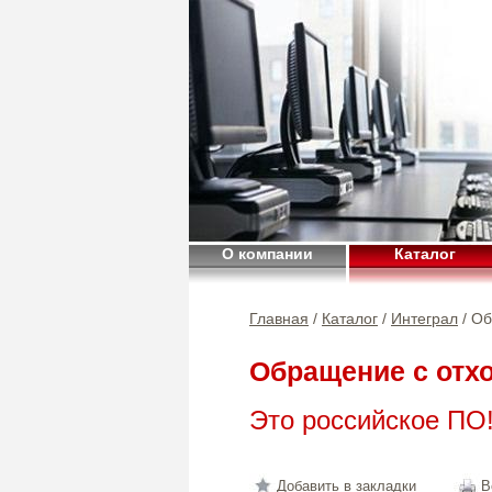
О компании
Каталог
Главная
/
Каталог
/
Интеграл
/ Об
Обращение с отх
Это российское ПО
Добавить в закладки
В