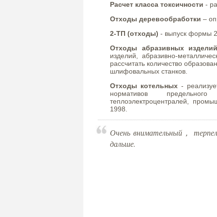
Расчет класса токсичности
- ра
Отходы деревообработки
– оп
2-ТП (отходы)
- выпуск формы 2
Отходы абразивных издели
изделий, абразивно-металличес
рассчитать количество образова
шлифовальных станков.
Отходы котельных
- реализуе
нормативов предельного
теплоэлектроцентралей, промыш
1998.
Очень внимательный， терпели
дальше.