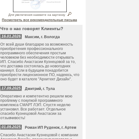
Для увеличения нажмите на картинку
Посмотреть все рекомендательные письма
Что о нас говорят Клиенты?
16.01.2026
Максим, г. Вологда
От всей души благодарю за возможность
приобретения профессионального
программного обеспечения простым
человеком без необходимости открывать
ИП. Спасибо Анастасии Кузнецовой за то,
что доставка состоялась до новогодних
каникул. Если в будущем понадобится
приобрести лицензионное ПО, надеюсь, что
оно будет в каталоге "Архитект Дизайн".
17.09.2025
Дмитрий, г. Тула
Оперативно и компетентно решили мою
проблему с покупкой программного
комплекса СМАРТ ЛЭП. Спустя неделю
установил. Все работает. Отдельное
спасибо Кузнецовой Анастасии за
отзывчивость!
01.09.2025
Роман ИП Руденок, г. Артем
Спасибо Анастасии Кузнецовой с компании