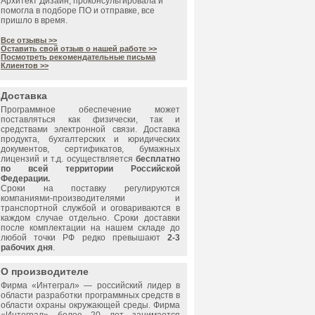
Архитект Дизайн, проконсультировала и
помогла в подборе ПО и отправке, все
пришло в время.
Все отзывы >>
Оставить свой отзыв о нашей работе >>
Посмотреть рекомендательные письма
Клиентов >>
Доставка
Программное обеспечение может
поставляться как физически, так и
средствами электронной связи. Доставка
продукта, бухгалтерских и юридических
документов, сертификатов, бумажных
лицензий и т.д. осуществляется
бесплатно
по всей территории Российской
Федерации.
Сроки на поставку регулируются
компаниями-производителями и
транспортной службой и оговариваются в
каждом случае отдельно. Сроки доставки
после комплектации на нашем складе до
любой точки РФ редко превышают
2-3
рабочих дня
.
О производителе
Фирма «
Интеграл
» — российский лидер в
области разработки программных средств в
области охраны окружающей среды. Фирма