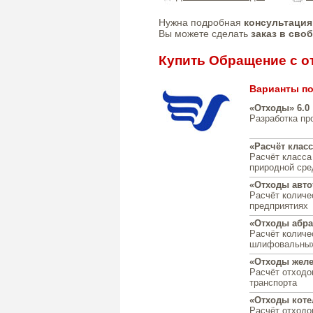
Нужна подробная
консультация
Вы можете сделать
заказ в сво
Купить Обращение с о
Варианты по
«Отходы» 6.0
Разработка п
«Расчёт класс
Расчёт класса
природной сре
«Отходы авто
Расчёт количе
предприятиях
«Отходы абра
Расчёт количе
шлифовальных
«Отходы желе
Расчёт отходо
транспорта
«Отходы коте
Расчёт отходо