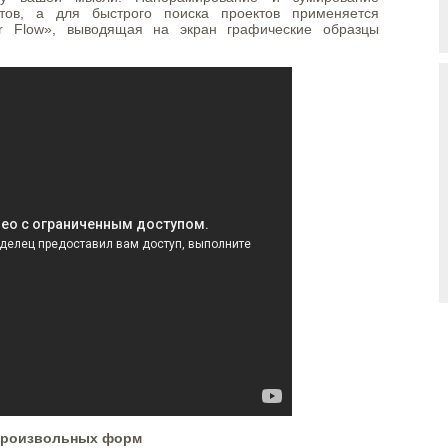
ов, а для быстрого поиска проектов применяется
r Flow», выводящая на экран графические образцы
произвольных форм