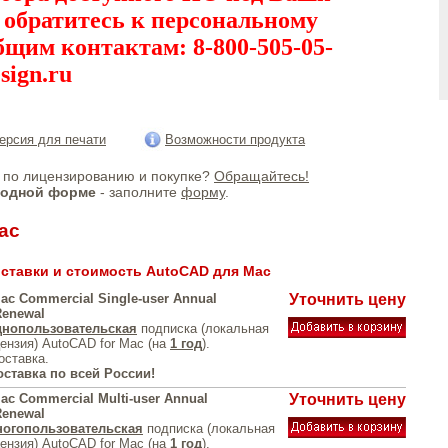
, обратитесь к персональному
бщим контактам: 8-800-505-05-
sign.ru
ерсия для печати
Возможности продукта
по лицензированию и покупке?
Обращайтесь!
бодной форме
- заполните
форму
.
ac
ставки и стоимость AutoCAD для Mac
ac Commercial Single-user Annual
Уточнить цену
Renewal
нопользовательская
подписка (локальная
ензия) AutoCAD for Mac (на
1 год
).
оставка.
оставка по всей России!
ac Commercial Multi-user Annual
Уточнить цену
Renewal
огопользовательская
подписка (локальная
ензия) AutoCAD for Mac (на
1 год
).