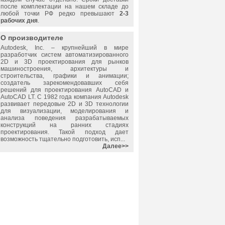
после комплектации на нашем складе до
любой точки РФ редко превышают
2-3
рабочих дня
.
О производителе
Autodesk, Inc.
– крупнейший в мире
разработчик систем автоматизированного
2D и 3D проектирования для рынков
машиностроения, архитектуры и
строительства, графики и анимации;
создатель зарекомендовавших себя
решений для проектирования AutoCAD и
AutoCAD LT. С 1982 года компания Autodesk
развивает передовые 2D и 3D технологии
для визуализации, моделирования и
анализа поведения разрабатываемых
конструкций на ранних стадиях
проектирования. Такой подход дает
возможность тщательно подготовить, исп...
Далее>>