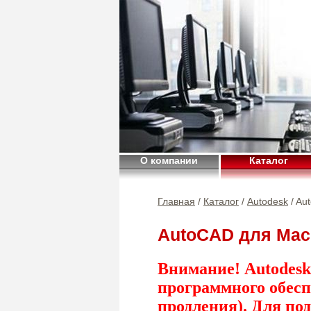
О компании
Каталог
Главная
/
Каталог
/
Autodesk
/ Au
AutoCAD для Mac
Внимание! Autodesk
программного обесп
продления). Для по