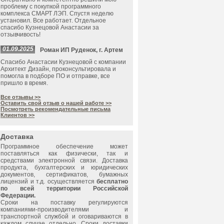
проблему с покупкой программного
комплекса СМАРТ ЛЭП. Спустя неделю
установил. Все работает. Отдельное
спасибо Кузнецовой Анастасии за
отзывчивость!
01.09.2025
Роман ИП Руденок, г. Артем
Спасибо Анастасии Кузнецовой с компании
Архитект Дизайн, проконсультировала и
помогла в подборе ПО и отправке, все
пришло в время.
Все отзывы >>
Оставить свой отзыв о нашей работе >>
Посмотреть рекомендательные письма
Клиентов >>
Доставка
Программное обеспечение может
поставляться как физически, так и
средствами электронной связи. Доставка
продукта, бухгалтерских и юридических
документов, сертификатов, бумажных
лицензий и т.д. осуществляется
бесплатно
по всей территории Российской
Федерации.
Сроки на поставку регулируются
компаниями-производителями и
транспортной службой и оговариваются в
каждом случае отдельно. Сроки доставки