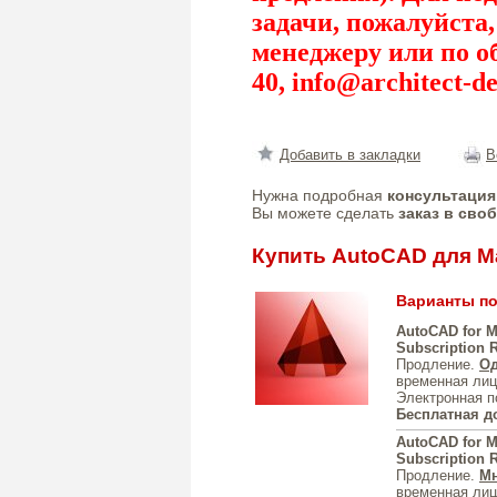
задачи, пожалуйста
менеджеру или по о
40,
info@architect-de
Добавить в закладки
В
Нужна подробная
консультация
Вы можете сделать
заказ в сво
Купить AutoCAD для M
Варианты по
AutoCAD for M
Subscription 
Продление.
Од
временная лиц
Электронная п
Бесплатная д
AutoCAD for M
Subscription 
Продление.
Мн
временная лиц