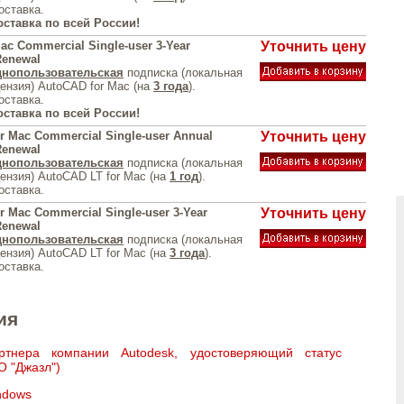
оставка.
оставка по всей России!
ac Commercial Single-user 3-Year
Уточнить цену
Renewal
нопользовательская
подписка (локальная
ензия) AutoCAD for Mac (на
3 года
).
оставка.
оставка по всей России!
r Mac Commercial Single-user Annual
Уточнить цену
Renewal
нопользовательская
подписка (локальная
ензия) AutoCAD LT for Mac (на
1 год
).
оставка.
r Mac Commercial Single-user 3-Year
Уточнить цену
Renewal
нопользовательская
подписка (локальная
ензия) AutoCAD LT for Mac (на
3 года
).
оставка.
ия
ртнера компании Autodesk, удостоверяющий статус
О "Джазл")
ndows