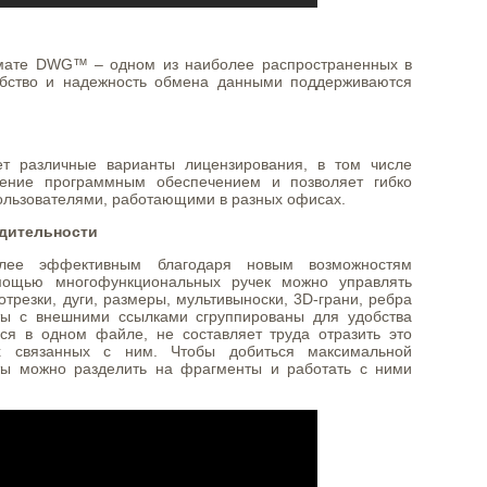
рмате DWG™ – одном из наиболее распространенных в
бство и надежность обмена данными поддерживаются
т различные варианты лицензирования, в том числе
ление программным обеспечением и позволяет гибко
ользователями, работающими в разных офисах.
дительности
лее эффективным благодаря новым возможностям
мощью многофункциональных ручек можно управлять
отрезки, дуги, размеры, мультивыноски, 3D-грани, ребра
ты с внешними ссылками сгруппированы для удобства
ся в одном файле, не составляет труда отразить это
х связанных с ним. Чтобы добиться максимальной
ты можно разделить на фрагменты и работать с ними