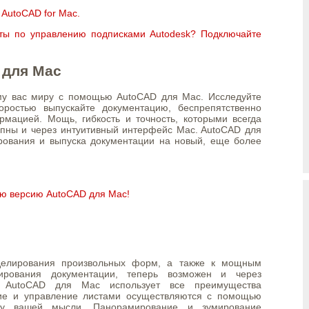
AutoCAD for Mac.
ты по управлению подписками Autodesk? Подключайте
 для Mac
у вас миру с помощью AutoCAD для Mac. Исследуйте
оростью выпускайте документацию, беспрепятственно
мацией. Мощь, гибкость и точность, которыми всегда
упны и через интуитивный интерфейс Mac. AutoCAD для
рования и выпуска документации на новый, еще более
ую версию AutoCAD для Mac!
делирования произвольных форм, а также к мощным
рования документации, теперь возможен и через
. AutoCAD для Mac использует все преимущества
е и управление листами осуществляются с помощью
ду вашей мысли. Панорамирование и зумирование