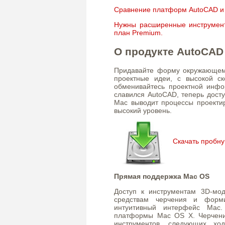
Сравнение платформ AutoCAD и 
Нужны расширенные инструмен
план Premium.
О продукте AutoCAD
Придавайте форму окружающем
проектные идеи, с высокой ск
обменивайтесь проектной инфор
славился AutoCAD, теперь дост
Mac выводит процессы проекти
высокий уровень.
Скачать пробн
Прямая поддержка Mac OS
Доступ к инструментам 3D-мо
средствам черчения и форми
интуитивный интерфейс Mac
платформы Mac OS X. Черчени
инструментов, следующих хо