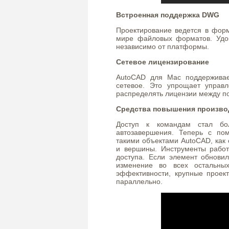
Встроенная поддержка DWG
Проектирование ведется в фо
мире файловых форматов. Удо
независимо от платформы.
Сетевое лицензирование
AutoCAD для Mac поддерживае
сетевое. Это упрощает управ
распределять лицензии между п
Средства повышения произво
Доступ к командам стал бо
автозавершения. Теперь с по
такими объектами AutoCAD, как 
и вершины. Инструменты рабо
доступа. Если элемент обновил
изменение во всех остальны
эффективности, крупные проек
параллельно.