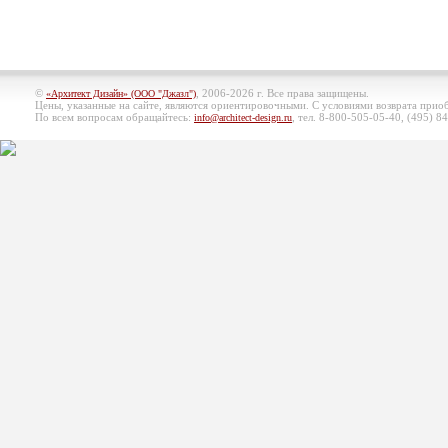
©
, 2006-2026 г. Все права защищены.
«Архитект Дизайн» (ООО "Джазл")
Цены, указанные на сайте, являются ориентировочными. С условиями возврата при
По всем вопросам обращайтесь:
, тел. 8-800-505-05-40, (495)
84
info@architect-design.ru