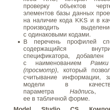
проверку объектов черт
элементов базы данных прое
на наличие кода KKS и в кач
производить выделе
с одинаковыми кодами.
В перечень профилей спе
содержащийся внут
спецификатора, добавлен
с наименованием
Рамк
(просмотр)
, который позво
считывание информации, з
модели в качеств
параметра
Надпись
, и
ее в табличной форме.
Model Studio CS Компо