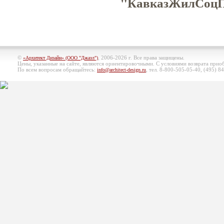
"КавказЖилСоцПр
©
, 2006-2026 г. Все права защищены.
«Архитект Дизайн» (ООО "Джазл")
Цены, указанные на сайте, являются ориентировочными. С условиями возврата при
По всем вопросам обращайтесь:
, тел. 8-800-505-05-40, (495)
84
info@architect-design.ru