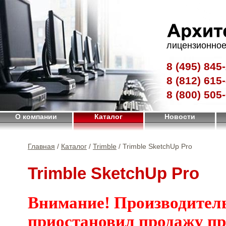
лицензионное
8 (495)
845-
8 (812)
615-
8 (800)
505-
О компании
Каталог
Новости
Главная
/
Каталог
/
Trimble
/ Trimble SketchUp Pro
Trimble SketchUp Pro
Внимание! Производител
приостановил продажу п