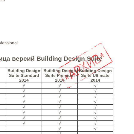
ofessional
ца версий Building Design Suite
Building Design
Building Design
Building Design
Suite Standard
Suite Premium
Suite Ultimate
2014
2014
2014
√
√
√
√
√
√
√
√
√
√
√
√
√
√
√
√
√
√
√
√
√
√
√
√
√
√
√