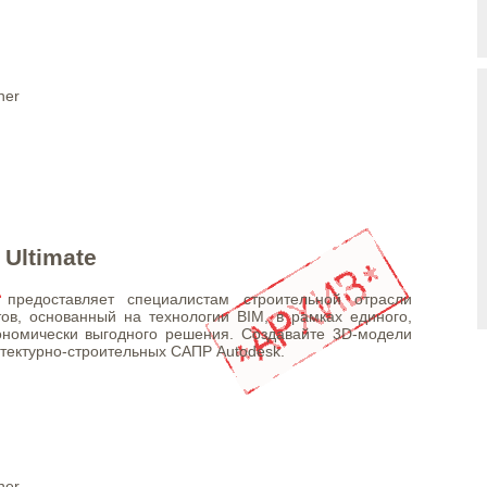
g
ner
 Ultimate
te предоставляет специалистам строительной отрасли
ов, основанный на технологии BIM, в рамках единого,
ономически выгодного решения. Создавайте 3D-модели
тектурно-строительных САПР Autodesk.
g
ner