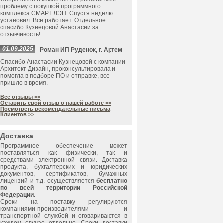
проблему с покупкой программного
комплекса СМАРТ ЛЭП. Спустя неделю
установил. Все работает. Отдельное
спасибо Кузнецовой Анастасии за
отзывчивость!
01.09.2025
Роман ИП Руденок, г. Артем
Спасибо Анастасии Кузнецовой с компании
Архитект Дизайн, проконсультировала и
помогла в подборе ПО и отправке, все
пришло в время.
Все отзывы >>
Оставить свой отзыв о нашей работе >>
Посмотреть рекомендательные письма
Клиентов >>
Доставка
Программное обеспечение может
поставляться как физически, так и
средствами электронной связи. Доставка
продукта, бухгалтерских и юридических
документов, сертификатов, бумажных
лицензий и т.д. осуществляется
бесплатно
по всей территории Российской
Федерации.
Сроки на поставку регулируются
компаниями-производителями и
транспортной службой и оговариваются в
каждом случае отдельно. Сроки доставки