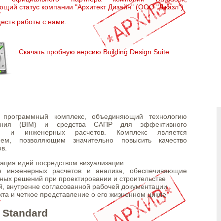
ющий статус компании "Архитект Дизайн" (ООО "Джазл")
еств работы с нами.
Скачать пробную версию Building Design Suite
 программный комплекс, объединяющий технологию
ания (BIM) и средства САПР для эффективного
ции и инженерных расчетов. Комплекс является
ем, позволяющим значительно повысить качество
в.
ация идей посредством визуализации
я инженерных расчетов и анализа, обеспечивающие
ных решений при проектировании и строительстве
й, внутренне согласованной рабочей документации
кта и четкое представление о его жизненном цикле
e Standard