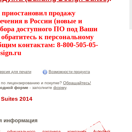
 приостановил продажу
ечения в России (новые и
дбора доступного ПО под Ваши
, обратитесь к персональному
бщим контактам: 8-800-505-05-
sign.ru
ерсия для печати
Возможности продукта
по лицензированию и покупке?
Обращайтесь!
бодной форме
- заполните
форму
.
 Suites 2014
я информация
ат официального партнера компании Autodesk,