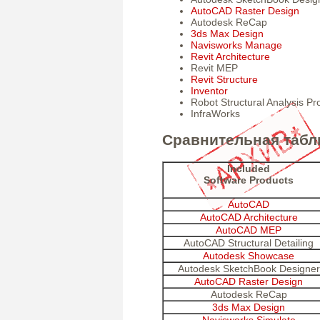
AutoCAD Raster Design
Autodesk ReCap
3ds Max Design
Navisworks Manage
Revit Architecture
Revit MEP
Revit Structure
Inventor
Robot Structural Analysis Pr
InfraWorks
Сравнительная табли
Included
Software Products
AutoCAD
AutoCAD Architecture
AutoCAD MEP
AutoCAD Structural Detailing
Autodesk Showcase
Autodesk SketchBook Designer
AutoCAD Raster Design
Autodesk ReCap
3ds Max Design
Navisworks Simulate