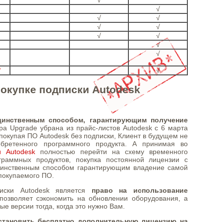
√
√
√
√
√
√
√
√
√
√
окупке подписки Autodesk
динственным способом, гарантирующим получение
дура Upgrade убрана из прайс-листов Autodesk с 6 марта
 покупая ПО Autodesk без подписки, Клиент в будущем не
бретенного программного продукта. А принимая во
 Autodesk
полностью перейти на схему временного
граммных продуктов, покупка постоянной лицензии с
единственным способом гарантирующим владение самой
покупаемого ПО.
иски Autodesk является
право на использование
 позволяет сэкономить на обновлении оборудования, а
ые версии тогда, когда это нужно Вам.
становить бесплатно дополнительную лицензию на