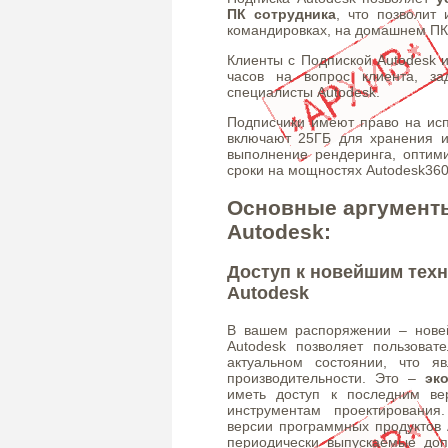
ПК сотрудника
, что позволит 
командировках, на домашнем ПК и
Клиенты с Подпиской Autodesk
часов на вопрос клиента, за
специалисты Autodesk.
Подписчики имеют право на ис
включают 25ГБ для хранения 
выполнение рендеринга, оптими
сроки на мощностях Autodesk360
Основные аргументы
Autodesk:
Доступ к новейшим тех
Autodesk
В вашем распоряжении – нове
Autodesk позволяет пользова
актуальном состоянии, что 
производительности. Это –
эк
иметь доступ к последним ве
инструментам проектирования
версии программных продуктов 
периодически выпускаемые доп