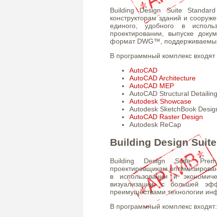
Building Design Suite Standa
конструкторам зданий и сооруж
единого, удобного в исполь
проектировании, выпуске доку
формат DWG™, поддерживаемый 
В программный комплекс входят
AutoCAD
AutoCAD Architecture
AutoCAD MEP
AutoCAD Structural Detailin
Autodesk Showcase
Autodesk SketchBook Desig
AutoCAD Raster Design
Autodesk ReCap
Building Design Suit
Building Design Suite Pre
проектировщикам оптимизирован
в использовании и экономич
визуализации, с большей эфф
преимуществами технологии инф
В программный комплекс входят: