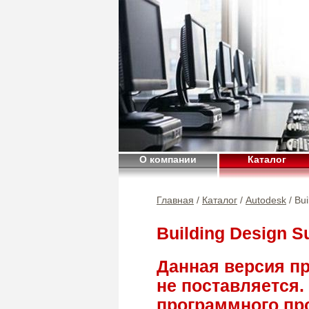
О компании
Каталог
Главная
/
Каталог
/
Autodesk
/ Bui
Building Design S
Данная версия п
не поставляется.
программного прод