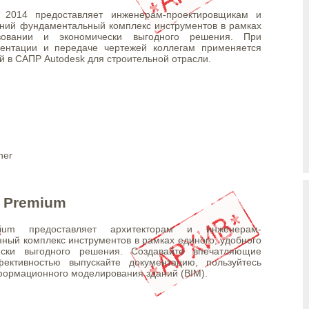
rd 2014 предоставляет инженерам-проектировщикам и
ений фундаментальный комплекс инструментов в рамках
зовании и экономически выгодного решения. При
ментации и передаче чертежей коллегам применяется
в САПР Autodesk для строительной отрасли.
g
ner
e Рremium
mium предоставляет архитекторам и инженерам-
ный комплекс инструментов в рамках единого, удобного
ески выгодного решения. Создавайте впечатляющие
ективностью выпускайте документацию, пользуйтесь
ормационного моделирования зданий (BIM).