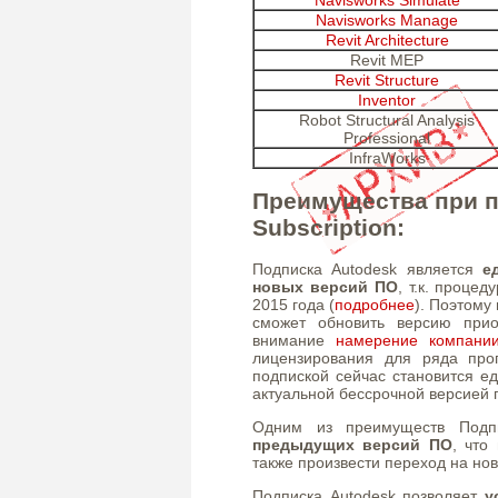
Navisworks Manage
Revit Architecture
Revit MEP
Revit Structure
Inventor
Robot Structural Analysis
Professional
InfraWorks
Преимущества при п
Subscription:
Подписка Autodesk является
е
новых версий ПО
, т.к. проце
2015 года (
подробнее
). Поэтому
сможет обновить версию прио
внимание
намерение компании
лицензирования для ряда про
подпиской сейчас становится 
актуальной бессрочной версией 
Одним из преимуществ Подп
предыдущих версий ПО
, что
также произвести переход на нов
Подписка Autodesk позволяет
у