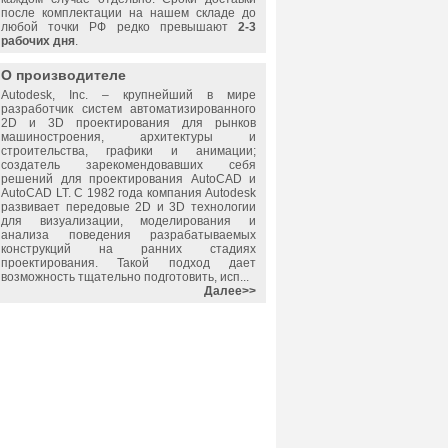
после комплектации на нашем складе до
любой точки РФ редко превышают
2-3
рабочих дня
.
О производителе
Autodesk, Inc.
– крупнейший в мире
разработчик систем автоматизированного
2D и 3D проектирования для рынков
машиностроения, архитектуры и
строительства, графики и анимации;
создатель зарекомендовавших себя
решений для проектирования AutoCAD и
AutoCAD LT. С 1982 года компания Autodesk
развивает передовые 2D и 3D технологии
для визуализации, моделирования и
анализа поведения разрабатываемых
конструкций на ранних стадиях
проектирования. Такой подход дает
возможность тщательно подготовить, исп...
Далее>>