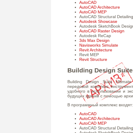
AutoCAD
AutoCAD Architecture
AutoCAD MEP
AutoCAD Structural Detailin
Autodesk Showcase
Autodesk SketchBook Desig
AutoCAD Raster Design
Autodesk ReCap
3ds Max Design
Navisworks Simulate
Revit Architecture
Revit MEP
Revit Structure
Building Design Suite
Building Design Suite Ultima
передовой комплекс инструмент
удобного в использовании и эк
будущих зданий с помощью архи
В программный комплекс входят:
AutoCAD
AutoCAD Architecture
AutoCAD MEP
AutoCAD Structural Detailin
Autodesk SketchBook Desig