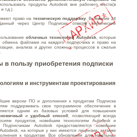
использовать продукты Autodesk вне рабочего места(в
 т.д.).
 имеют право на
техническую поддержку
. В течение 24
данный через Центр Подписки, ответят технические
пользование
облачных технологий Autodesk
, которые
и обмена файлами на каждого подписчика и право на
зации, анализа и других сложных процессов в сжатые
.
 в пользу приобретения подписки
нологиям и инструментам проектирования
йшие версии ПО и дополнения к продуктам Подписка
телям поддерживать свое программное обеспечение в
является одним из базовых условий для повышения
ономичный
и
удобный способ
, позволяющий всегда
рсиям продуктов, новейшим технологиям Autodesk и
. Подписчикам Autodesk предоставляются новейшие
Autodesk, на которые у них имеются лицензии, а также
олнения к продуктам. Все обновления для отдельных