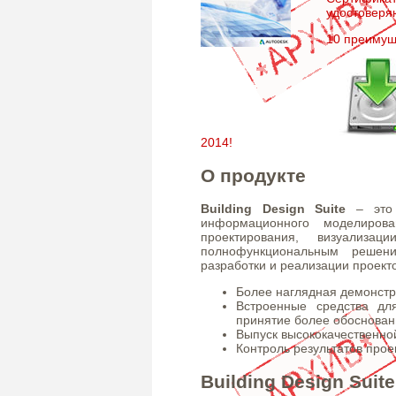
удостоверя
10 преимущ
2014!
О продукте
Building Design Suite
– это
информационного моделиров
проектирования, визуализа
полнофункциональным решени
разработки и реализации проекто
Более наглядная демонстр
Встроенные средства дл
принятие более обоснован
Выпуск высококачественно
Контроль результатов прое
Building Design Suit