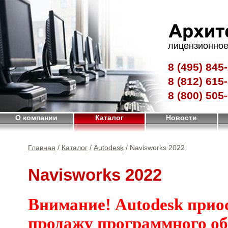
лицензионное
8 (495)
845-
8 (812)
615-
8 (800)
505-
О компании
Каталог
Новости
Главная
/
Каталог
/
Autodesk
/ Navisworks 2022
Navisworks 2022
Внимание! Autodesk прио
продажу программного об