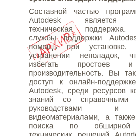
Составной частью програ
Autodesk является С
техническая поддержка. 
службы поддержки Autode
помощь при установке, 
устранении неполадок, ч
избегать простоев и
производительность. Вы та
доступ к онлайн-поддержк
Autodesk, среди ресурсов к
знаний со справочными д
руководствами и 
видеоматериалами, а также
поиска по обширной 
технических решений Autod