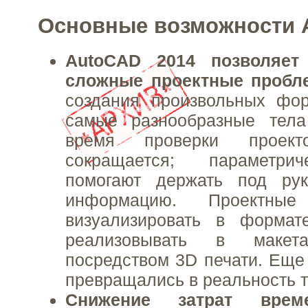
Основные возможности 
AutoCAD 2014 позволяет
сложные проектные проб
создания произвольных фо
самые разнообразные тела
время проверки проекто
сокращается; параметри
помогают держать под ру
информацию. Проектны
визуализировать в форма
реализовывать в макета
посредством 3D печати. Еще 
превращались в реальность т
Снижение затрат врем