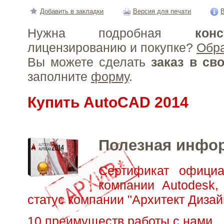
Добавить в закладки
Версия для печати
В
Нужна подробная
конс
лицензированию и покупке?
Обр
Вы можете сделать
заказ в св
заполните
форму
.
Купить AutoCAD 2014
Полезная инфо
Сертификат официа
компании Autodesk,
статус компании "Архитект Дизай
10 преимуществ работы с нами.