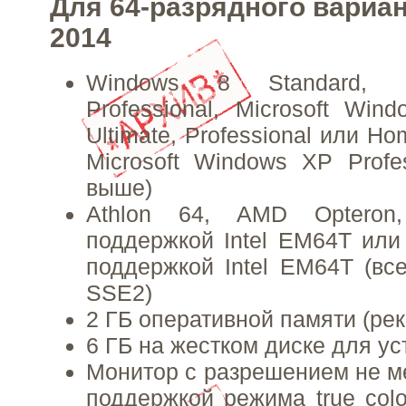
Для 64-разрядного вариа
2014
Windows 8 Standard, En
Professional, Microsoft Wind
Ultimate, Professional или H
Microsoft Windows XP Profe
выше)
Athlon 64, AMD Opteron
поддержкой Intel EM64T или 
поддержкой Intel EM64T (вс
SSE2)
2 ГБ оперативной памяти (ре
6 ГБ на жестком диске для ус
Монитор с разрешением не ме
поддержкой режима true colo