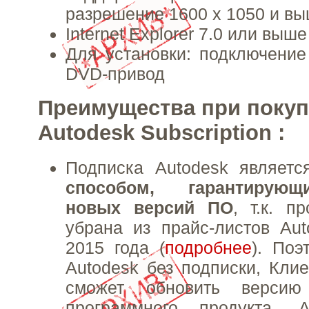
разрешение 1600 х 1050 и вы
Internet Explorer 7.0 или выше
Для установки: подключение
DVD-привод
Преимущества при покуп
Autodesk Subscription :
Подписка Autodesk являет
способом, гарантирую
новых версий ПО
, т.к. п
убрана из прайс-листов Au
2015 года (
подробнее
). Поэ
Autodesk без подписки, Кли
сможет обновить версию 
программного продукта.