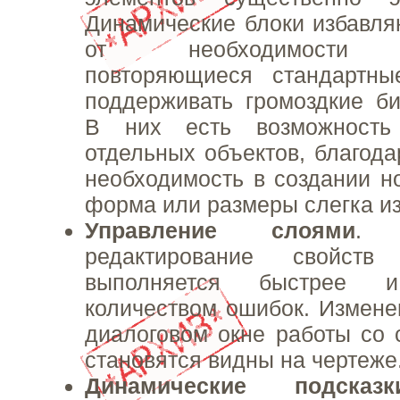
Динамические блоки избавля
от необходимости п
повторяющиеся стандартн
поддерживать громоздкие би
В них есть возможность 
отдельных объектов, благода
необходимость в создании но
форма или размеры слегка и
Управление слоями
. 
редактирование свойств
выполняется быстрее
количеством ошибок. Измене
диалоговом окне работы со 
становятся видны на чертеже
Динамические подск