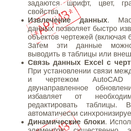
задаются шрифт, цвет, г
свойства.
Извлечение данных
. Мас
данных позволяет быстро изв
объектов чертежей (включая б
Затем эти данные можно
выводить в таблицы или вне
Связь данных Excel с чер
При установлении связи межд
и чертежом AutoCAD о
двунаправленное обновле
избавляет от необходим
редактировать таблицы. 
автоматически синхронизируе
Динамические блоки
. Испо
элементов существенно э