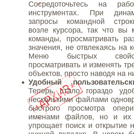
Сосредоточьтесь на ра
инструментах. При дина
запросы командной строк
возле курсора, так что вы 
команды, просматривать ра
значения, не отвлекаясь на 
Меню быстрых свойс
просматривать и изменять тр
объектов, просто наводя на н
Удобный пользовательс
Теперь стало гораздо удо
несколькими файлами однов
быстрого просмотра опер
именами файлов, но и их
упрощает поиск и открытие 
нужной вкладке. В новом б