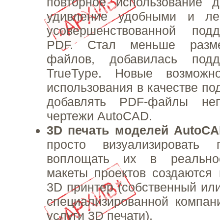
повторное использование 
удивление удобными и ле
усовершенствованной под
PDF. Стал меньше разме
файлов, добавилась под
TrueType. Новые возможн
использования в качестве по
добавлять PDF-файлы неп
чертежи AutoCAD.
3D печать моделей AutoC
просто визуализировать
воплощать их в реальнос
макеты проектов создаются
3D принтер (собственный и
специализированной компан
услуги 3D печати).