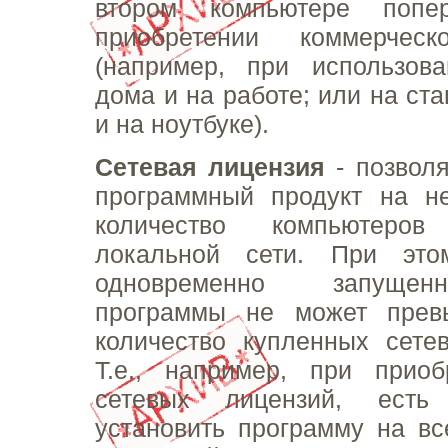
втором компьютере попе
приобретении коммерческ
(например, при использова
дома и на работе; или на ст
и на ноутбуке).
Сетевая лицензия
- позволя
программный продукт на не
количество компьютеро
локальной сети. При это
одновременно запуще
программы не может прев
количество купленных сете
Т.е., например, при приоб
сетевых лицензий, есть 
установить программу на в