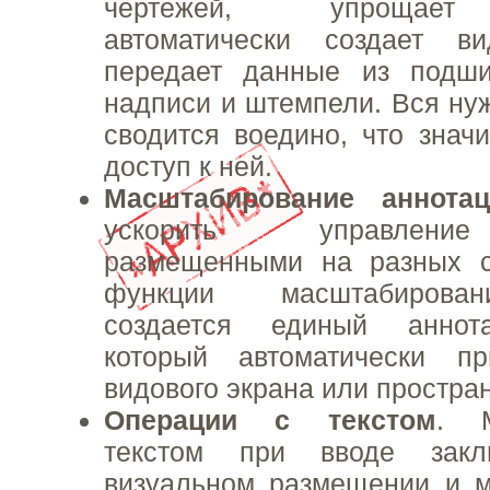
чертежей, упрощает
автоматически создает в
передает данные из подш
надписи и штемпели. Вся н
сводится воедино, что знач
доступ к ней.
Масштабирование аннотац
ускорить управлени
размещенными на разных с
функции масштабирова
создается единый аннота
который автоматически п
видового экрана или простра
Операции с текстом
. М
текстом при вводе закл
визуальном размещении и м