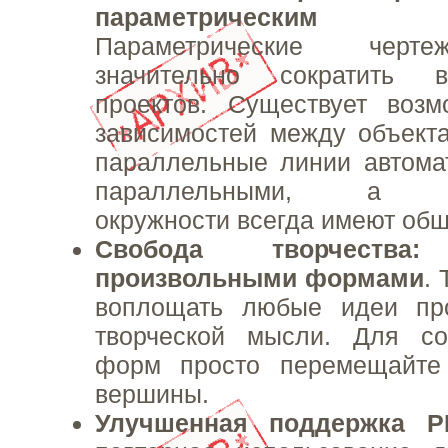
параметрическим
Параметрические черт
значительно сократить 
проектов. Существует возм
зависимостей между объект
параллельные линии автома
параллельными, а кон
окружности всегда имеют общ
Свобода творчеств
произвольными формами
.
воплощать любые идеи пр
творческой мысли. Для с
форм просто перемещайте
вершины.
Улучшенная поддержка P