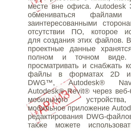
месте вне офиса. Autodesk 
обмениваться файлам
заинтересованными сторон
отсутствии ПО, которое ис
для создания этих файлов. В
проектные данные хранятс
полном и точном виде.
просматривать и снабжать 
файлы в форматах 2D 
DWG™, Autodesk® Nav
Autodesk® Revit® через веб-
мобильного устройства
мобильное приложение Autod
редактирования DWG-файлов
также можете использова