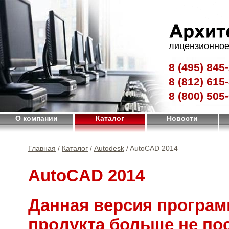
лицензионное
8 (495)
845-
8 (812)
615-
8 (800)
505-
О компании
Каталог
Новости
Главная
/
Каталог
/
Autodesk
/ AutoCAD 2014
AutoCAD 2014
Данная версия програм
продукта больше не по