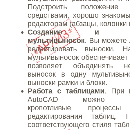
Подстроить положение
средствами, хорошо знаком
редакторам (абзацы, колонки и 
Создание и реда
мультивыносок
. Вы можете 
редактировать выноски. Н
мультивыносок обеспечивает 
позволяет объединять н
выносок в одну мультивыно
выноски рамки и блоки.
Работа с таблицами
. При
AutoCAD можно авто
кропотливые процесс
редактирования таблиц. 
соответствующего стиля таб