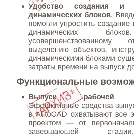
Удобство создания и р
динамических блоков
. Вве
помогли упростить создание 
динамических блоко
усовершенствованному 
выделению объектов, инстр
динамическими блоками сущ
затраты времени на выпуск д
Функциональные возмож
Выпуск рабочей до
Эффективные средства выпу
в AutoCAD охватывают все 
проектом — от первоначал
завершающей стади