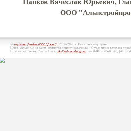
Папков Вячеслав Юрьевич, Гла
ООО "Альпстройпроек
©
, 2006-2026 г. Все права защищены.
«Архитект Дизайн» (ООО "Джазл")
Цены, указанные на сайте, являются ориентировочными. С условиями возврата при
По всем вопросам обращайтесь:
, тел. 8-800-505-05-40, (495)
84
info@architect-design.ru