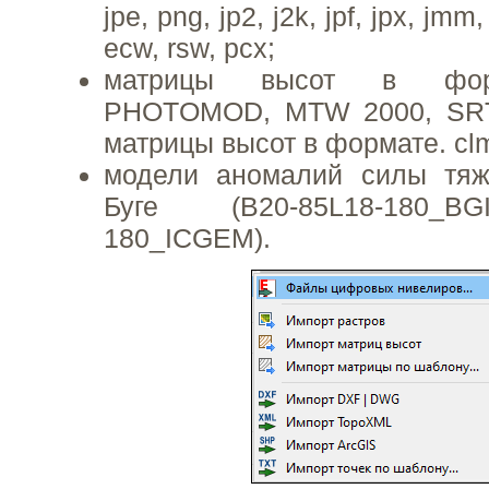
jpe, png, jp2, j2k, jpf, jpx, jmm, mj
ecw, rsw, pcx;
матрицы высот в форм
PHOTOMOD, MTW 2000, SRT
матрицы высот в формате. cl
модели аномалий силы тяж
Буге (B20-85L18-180_BG
180_ICGEM).