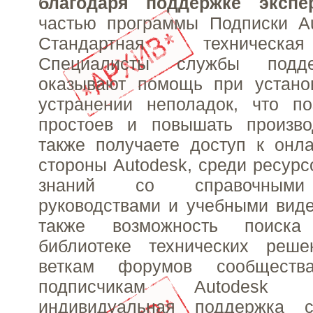
благодаря поддержке экспе
частью программы Подписки Au
Стандартная техническа
Специалисты службы подде
оказывают помощь при установ
устранении неполадок, что по
простоев и повышать произво
также получаете доступ к онл
стороны Autodesk, среди ресурс
знаний со справочными 
руководствами и учебными вид
также возможность поиск
библиотеке технических реш
веткам форумов сообществ
подписчикам Autodesk пр
индивидуальная поддержка с