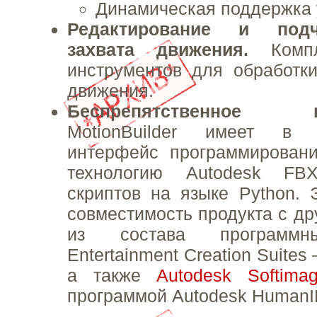
Динамическая поддержка 
Редактирование и под
захвата движения.
Комп
инструментов для обработк
движения.
Беспрепятственное вз
MotionBuilder имеет в 
интерфейс программировани
технологию Autodesk FB
скриптов на языке Python. 
совместимость продукта с др
из состава программн
Entertainment Creation Suite
а также
Autodesk Softima
программой Autodesk HumanI