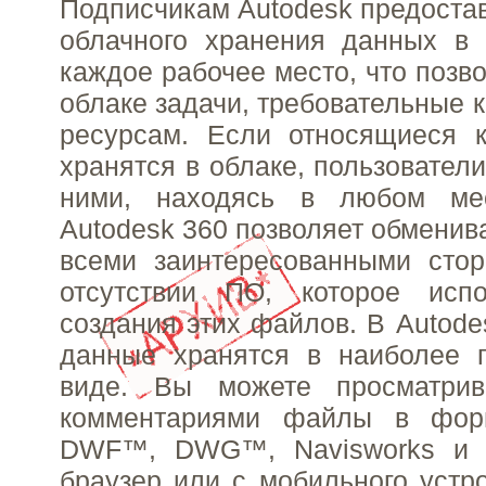
Подписчикам Autodesk предостав
облачного хранения данных в 
каждое рабочее место, что позв
облаке задачи, требовательные 
ресурсам. Если относящиеся 
хранятся в облаке, пользователи
ними, находясь в любом ме
Autodesk 360 позволяет обменив
всеми заинтересованными сто
отсутствии ПО, которое исп
создания этих файлов. В Autode
данные хранятся в наиболее 
виде. Вы можете просматрив
комментариями файлы в фо
DWF™, DWG™, Navisworks и R
браузер или с мобильного устро