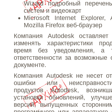
Wizard подробный перечен
систем и видеокарт
Microsoft Internet Explorer,
Mozilla Firefox веб-браузер
Компания Autodesk оставляет
изменять характеристики пр
время без уведомления, а 
ответственности за возможные
документе.
Компания Autodesk не несет от
ошибки или неисправност
продуктов Autodesk, возник
установки обновлений, улуч
версий, выпущенных сторонни
программного или аппаратного