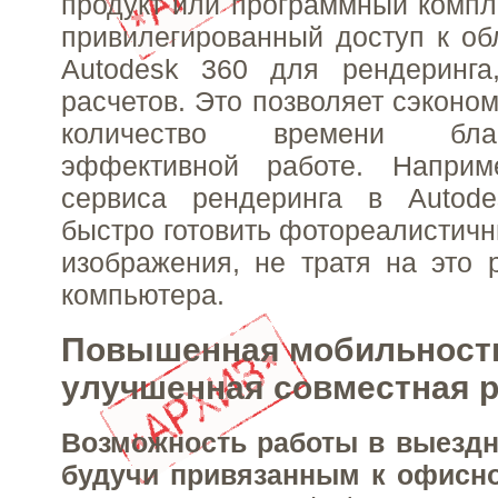
продукт или программный компл
привилегированный доступ к о
Autodesk 360 для рендеринга
расчетов. Это позволяет сэконо
количество времени бла
эффективной работе. Напри
сервиса рендеринга в Autod
быстро готовить фотореалистич
изображения, не тратя на это 
компьютера.
Повышенная мобильност
улучшенная совместная 
Возможность работы в выездн
будучи привязанным к офисн