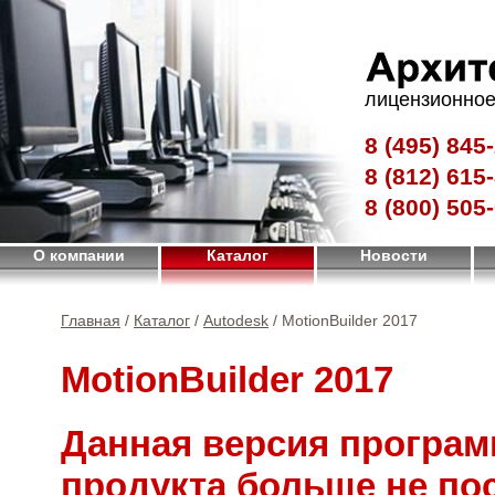
лицензионное
8 (495)
845-
8 (812)
615-
8 (800)
505-
О компании
Каталог
Новости
Главная
/
Каталог
/
Autodesk
/ MotionBuilder 2017
MotionBuilder 2017
Данная версия програм
продукта больше не по