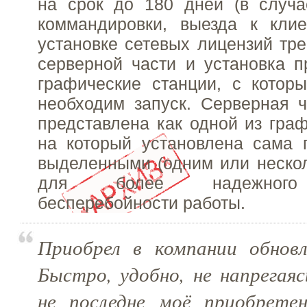
на срок до 180 дней (в случа
коммандировки, выезда к клие
установке сетевых лицензий тре
серверной части и установка 
графические станции, с котор
необходим запуск. Серверная 
представлена как одной из граф
на который установлена сама 
выделенными (одним или неско
для более надежного 
бесперебойности работы.
Приобрел в компании обнов
Быстро, удобно, не напрегая
не последне моё приобрете