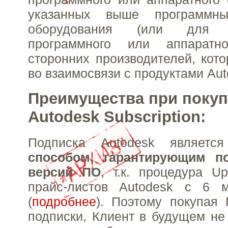
указанных выше программн
оборудования (или для 
программного или аппаратно
сторонних производителей, кото
во взаимосвязи с продуктами Aut
Преимущества при покуп
Autodesk Subscription:
Подписка Autodesk являет
способом, гарантирующим п
версий ПО
, т.к. процедура U
прайс-листов Autodesk с 6 
(
подробнее
). Поэтому покупая
подписки, Клиент в будущем не