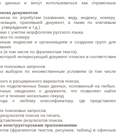
ы данных и могут использоваться как справочные
оиска документов
оиска по атрибутам (названию, виду, индексу, номеру,
низации, принявшей документ, а также по ключевым
 утверждения и т.д.).
ию с учетом морфологии русского языка
оиск по номеру
нным индексам и организациям и создание групп для
вания
к (в том числе по фрагментам текста).
к которой интересующий документ отнесен в соответствии
я поисковых запросов.
ых выборок по множественным условиям (в том числе
ого и расширенного вариантов поиска.
всех подключенных базах данных, основанный на любых,
чных сведениях о документе, что позволяет найти
т в течение нескольких секунд.
хода к любому классификатору, где представлен
х поисковых запросов.
результатов поиска на печать.
ставление результатов поиска.
и конструкторскими приложениями
тов (фрагментов текстов, рисунков, таблиц) в офисные