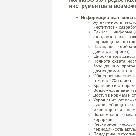
инструментов и возмож
Информационная полнот
Аутентичность текс
институтов - разрабо
Единое информац
стандартов вне зав
перемещение по гип
Наглядное отображ
действует, проект).
Широкие возможност
Полнота охвата нор
базу данных прог
других документов).
Общее количество к
текстов -
75 тысяч
.
Хранение и отображе
Возможность анализа
Доступ к нормам и ст
Упрощение отслежив
нужно обращаться
министерств и ведомс
Возможность созда
иерархии.
Регулярное информ
периодичность актуа
Поддержка актуальн