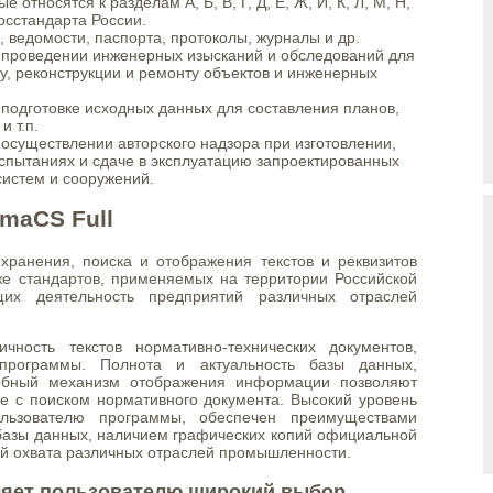
 относятся к разделам А, Б, В, Г, Д, Е, Ж, И, К, Л, М, Н,
Госстандарта России.
едомости, паспорта, протоколы, журналы и др.
 проведении инженерных изысканий и обследований для
ву, реконструкции и ремонту объектов и инженерных
подготовке исходных данных для составления планов,
и т.п.
осуществлении авторского надзора при изготовлении,
испытаниях и сдаче в эксплуатацию запроектированных
систем и сооружений.
maCS Full
ранения, поиска и отображения текстов и реквизитов
же стандартов, применяемых на территории Российской
их деятельность предприятий различных отраслей
чность текстов нормативно-технических документов,
рограммы. Полнота и актуальность базы данных,
обный механизм отображения информации позволяют
е с поиском нормативного документа. Высокий уровень
ользователю программы, обеспечен преимуществами
 базы данных, наличием графических копий официальной
ой охвата различных отраслей промышленности.
ляет пользователю широкий выбор