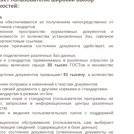
ностей:
а
тов обеспечивается их получением непосредственно от
тчиков стандартов.
ионное пространство нормативных документов и
исимости от количества установленных баз, сквозное
ертекстовым ссылкам.
ение признаков состояния документа (действует, не
и подключения различных баз данных.
м и стандартов, применяемых в различных отраслях (в
раммы включено свыше
30 тысяч
ГОСТов и множество
арточек документов превышает
91 тысячу
, а количество
ние поправок и изменений к текстам документов.
 связей документа с другими нормами и стандартами.
андартам в режиме on-line.
ания норм и стандартов (пользователю программы не
 с запросами в информационные центры различных
тв).
ния и ведения пользовательских папок с поддержкой
ационное обслуживание (пользователь сам выбирает
лизации сведений, содержащихся в базе данных).
ого состояния документов (отмененные документы не