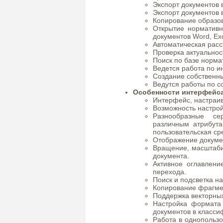
Экспорт документов 
Экспорт документов в
Копирование образов
Открытие нормативн
документов Word, Eх
Автоматическая расс
Проверка актуальнос
Поиск по базе норм
Ведется работа по ин
Создание собственны
Ведутся работы по 
Особенности интерфейс
Интерфейс, настраив
Возможность настрой
Разнообразные се
различным атрибута
пользовательская ср
Отображение докумен
Вращение, масштаби
документа.
Активное оглавлен
перехода.
Поиск и подсветка н
Копирование фрагме
Поддержка векторных
Настройка формата
документов в класси
Работа в однопользо