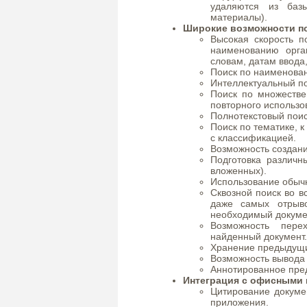
удаляются из баз
материалы).
Широкие возможности п
Высокая скорость п
наименованию орга
словам, датам ввода,
Поиск по наименован
Интеллектуальный п
Поиск по множестве
повторного использо
Полнотекстовый поис
Поиск по тематике, 
с классификацией.
Возможность создани
Подготовка различн
вложенных).
Использование обычн
Сквозной поиск во 
даже самых отрыво
необходимый докумен
Возможность пере
найденный документ.
Хранение предыдущи
Возможность вывода 
Аннотированное пред
Интеграция с офисными 
Цитирование докумен
приложения.