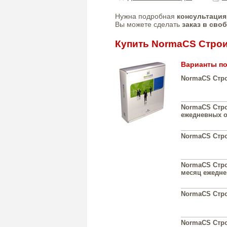
Нужна подробная
консультация
Вы можете сделать
заказ в сво
Купить NormaCS Стро
Варианты по
NormaCS Стро
NormaCS Стро
ежедневных о
NormaCS Строи
NormaCS Строи
месяц ежедне
NormaCS Строи
NormaCS Строи