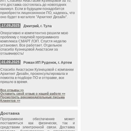
ИП. Спасибо Анастасии Кузнецовой за то,
что доставка состоялась до новогодних
каникул. Если в будущем понадобится
приобрести лицензионное ПО, надеюсь, что
оно будет в каталоге "Архитект Дизайн".
17.09.2025
Дмитрий, г. Тула
Оперативно и компетентно решили мою
проблему с покупкой программного
комплекса СМАРТ ЛЭП. Спустя неделю
установил. Все работает. Отдельное
спасибо Кузнецовой Анастасии за
отзывчивость!
01.09.2025
Роман ИП Руденок, г. Артем
Спасибо Анастасии Кузнецовой с компании
Архитект Дизайн, проконсультировала и
помогла в подборе ПО и отправке, все
пришло в время.
Все отзывы >>
Оставить свой отзыв о нашей работе >>
Посмотреть рекомендательные письма
Клиентов >>
Доставка
Программное обеспечение может
поставляться как физически, так и
средствами электронной связи. Доставка