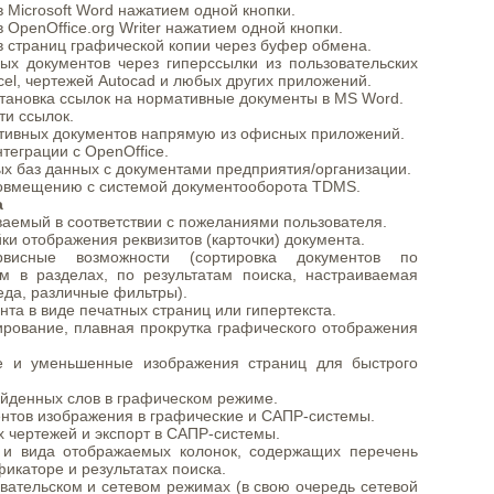
в Microsoft Word нажатием одной кнопки.
 OpenOffice.org Writer нажатием одной кнопки.
 страниц графической копии через буфер обмена.
ых документов через гиперссылки из пользовательских
сel, чертежей Autocad и любых других приложений.
тановка ссылок на нормативные документы в MS Word.
ти ссылок.
ативных документов напрямую из офисных приложений.
теграции с OpenOffice.
х баз данных с документами предприятия/организации.
совмещению с системой документооборота TDMS.
а
аемый в соответствии с пожеланиями пользователя.
ки отображения реквизитов (карточки) документа.
рвисные возможности (сортировка документов по
м в разделах, по результатам поиска, настраиваемая
еда, различные фильтры).
та в виде печатных страниц или гипертекста.
рование, плавная прокрутка графического отображения
ие и уменьшенные изображения страниц для быстрого
айденных слов в графическом режиме.
нтов изображения в графические и САПР-системы.
 чертежей и экспорт в САПР-системы.
 и вида отображаемых колонок, содержащих перечень
фикаторе и результатах поиска.
вательском и сетевом режимах (в свою очередь сетевой