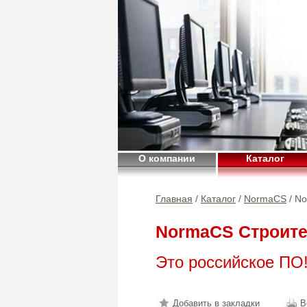
О компании
Каталог
Главная
/
Каталог
/
NormaCS
/ N
NormaCS Строите
Это российское ПО
Добавить в закладки
В