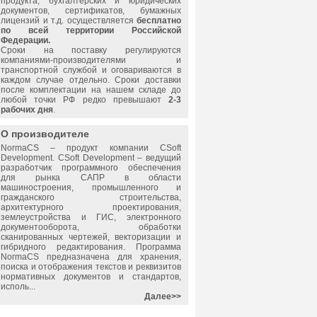
продукта, бухгалтерских и юридических
документов, сертификатов, бумажных
лицензий и т.д. осуществляется
бесплатно
по всей территории Российской
Федерации.
Сроки на поставку регулируются
компаниями-производителями и
транспортной службой и оговариваются в
каждом случае отдельно. Сроки доставки
после комплектации на нашем складе до
любой точки РФ редко превышают
2-3
рабочих дня
.
О производителе
NormaCS
– продукт компании CSoft
Development. CSoft Development – ведущий
разработчик программного обеспечения
для рынка САПР в области
машиностроения, промышленного и
гражданского строительства,
архитектурного проектирования,
землеустройства и ГИС, электронного
документооборота, обработки
сканированных чертежей, векторизации и
гибридного редактирования. Программа
NormaCS
предназначена для хранения,
поиска и отображения текстов и реквизитов
нормативных документов и стандартов,
исполь...
Далее>>