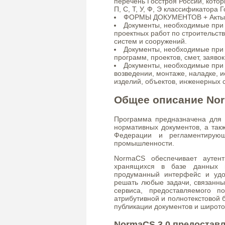
перечень Госстроя России, которые
П, С, Т, У, Ф, Э классификатора 
ФОРМЫ ДОКУМЕНТОВ + Акты, в
Документы, необходимые при
проектных работ по строительст
систем и сооружений.
Документы, необходимые при 
программ, проектов, смет, заявок 
Документы, необходимые при 
возведении, монтаже, наладке, 
изделий, объектов, инженерных 
Общее описание Nor
Программа предназначена для х
нормативных документов, а так
Федерации и регламентирующ
промышленности.
NormaCS обеспечивает аутенти
хранящихся в базе данных п
продуманный интерфейс и уд
решать любые задачи, связанны
сервиса, предоставляемого п
атрибутивной и полнотекстовой
публикации документов и широт
NormaCS 3.0 предостав