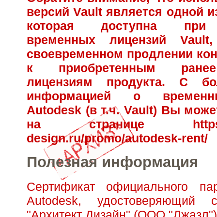
версий Vault является одной 
которая доступна при 
временных лицензий Vault
своевременном продлении кон
к приобретенным ране
лицензиям продукта. С бо
информацией о временн
Autodesk (в т.ч. Vault) Вы мож
на странице
http
design.ru/promo/autodesk-rent/
Полезная информация
Сертификат официального па
Autodesk, удостоверяющий с
"Архитект Дизайн" (ООО "Джазл")