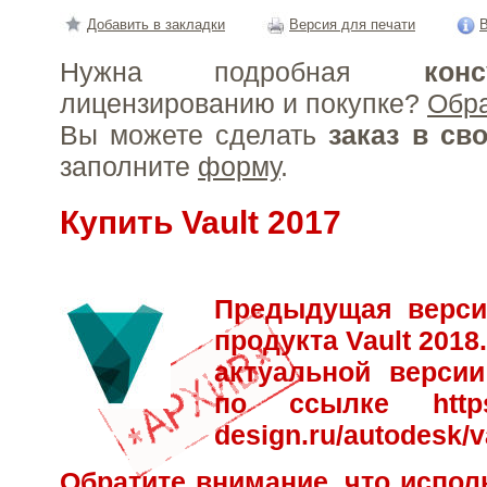
Добавить в закладки
Версия для печати
В
Нужна подробная
конс
лицензированию и покупке?
Обр
Вы можете сделать
заказ в св
заполните
форму
.
Купить Vault 2017
Предыдущая верси
продукта Vault 201
актуальной версии
по ссылке
http
design.ru/autodesk/v
Обратите внимание, что испол