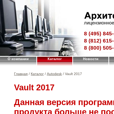
лицензионное
8 (495)
845-
8 (812)
615-
8 (800)
505-
О компании
Каталог
Новости
Главная
/
Каталог
/
Autodesk
/ Vault 2017
Vault 2017
Данная версия програм
продукта больше не по