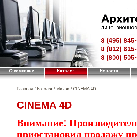
лицензионное
8 (495)
845-
8 (812)
615-
8 (800)
505-
О компании
Каталог
Новости
Главная
/
Каталог
/
Maxon
/ CINEMA 4D
CINEMA 4D
Внимание! Производител
приостановил продажу п