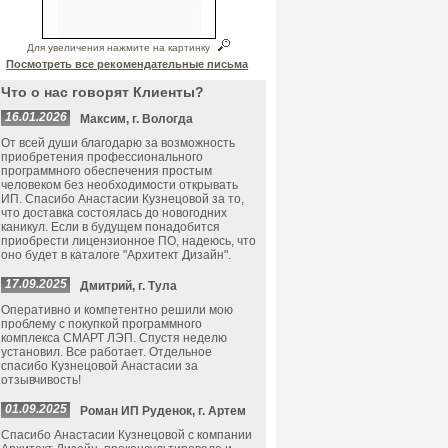
Для увеличения нажмите на картинку
Посмотреть все рекомендательные письма
Что о нас говорят Клиенты?
16.01.2026
Максим, г. Вологда
От всей души благодарю за возможность
приобретения профессионального
программного обеспечения простым
человеком без необходимости открывать
ИП. Спасибо Анастасии Кузнецовой за то,
что доставка состоялась до новогодних
каникул. Если в будущем понадобится
приобрести лицензионное ПО, надеюсь, что
оно будет в каталоге "Архитект Дизайн".
17.09.2025
Дмитрий, г. Тула
Оперативно и компетентно решили мою
проблему с покупкой программного
комплекса СМАРТ ЛЭП. Спустя неделю
установил. Все работает. Отдельное
спасибо Кузнецовой Анастасии за
отзывчивость!
01.09.2025
Роман ИП Руденок, г. Артем
Спасибо Анастасии Кузнецовой с компании