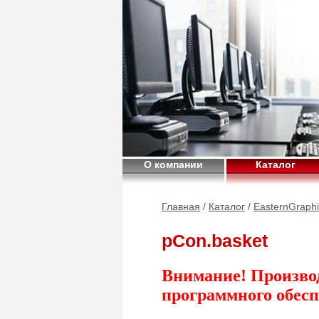
О компании
Каталог
Главная
/
Каталог
/
EasternGraph
pCon.basket
Внимание! Произво
программного обесп