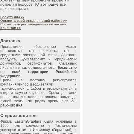
Архитект Дизайн, проконсультировала и
помогла в подборе ПО и отправке, все
пришло в время.
Все отзывы >>
Оставить свой отзыв о нашей работе >>
Посмотреть рекомендательные письма
Клиентов >>
Доставка
Программное обеспечение может
поставляться как физически, так и
средствами электронной связи. Доставка
продукта, бухгалтерских и юридических
документов, сертификатов, бумажных
лицензий и т.д. осуществляется
бесплатно
по всей территории Российской
Федерации.
Сроки на поставку регулируются
компаниями-производителями и
транспортной службой и оговариваются в
каждом случае отдельно. Сроки доставки
после комплектации на нашем складе до
любой точки РФ редко превышают
2-3
рабочих дня
.
О производителе
Фирма EasternGraphics была основана в
1995 году, совместно с Техническим
университетом в Ильменау (Германия), и