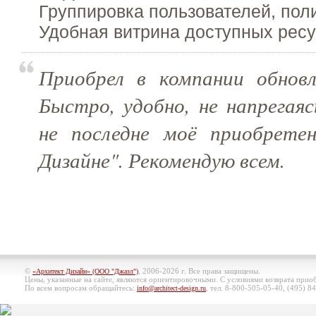
Группировка пользователей, пол
Удобная витрина доступных рес
Приобрел в компании обнов
Быстро, удобно, не напрегая
не последне моё приобрете
Дизайне". Рекомендую всем.
©
, 2006-2026 г. Все права защищены.
«Архитект Дизайн» (ООО "Джазл")
Цены, указанные на сайте, являются ориентировочными. С условиями возврата при
По всем вопросам обращайтесь:
, тел. 8-800-505-05-40, (495)
84
info@architect-design.ru