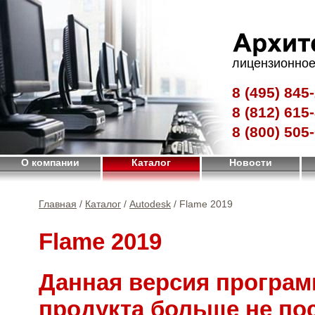
лицензионное
8 (495)
845-
8 (812)
615-
8 (800)
505-
О компании
Каталог
Новости
Главная
/
Каталог
/
Autodesk
/ Flame 2019
Flame 2019
Данная версия програм
продукта больше не по