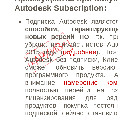
Autodesk Subscription:
Подписка Autodesk являет
способом, гарантирую
новых версий ПО
, т.к. п
убрана из прайс-листов Au
2015 года (
подробнее
). Поэ
Autodesk без подписки, Кли
сможет обновить версию 
программного продукта.
внимание
намерение ком
полностью перейти на сх
лицензирования для ряд
продуктов, покупка постоя
подпиской сейчас становит