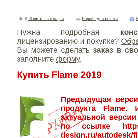
Добавить в закладки
Версия для печати
В
Нужна подробная
конс
лицензированию и покупке?
Обр
Вы можете сделать
заказ в св
заполните
форму
.
Купить Flame 2019
Предыдущая верси
продукта Flame.
актуальной версии
по ссылке
http
design.ru/autodesk/f