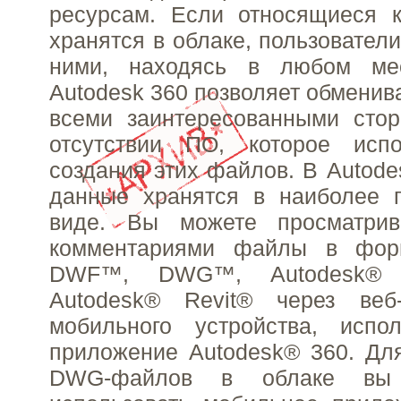
ресурсам. Если относящиеся 
хранятся в облаке, пользователи
ними, находясь в любом ме
Autodesk 360 позволяет обменив
всеми заинтересованными сто
отсутствии ПО, которое исп
создания этих файлов. В Autode
данные хранятся в наиболее 
виде. Вы можете просматрив
комментариями файлы в фо
DWF™, DWG™, Autodesk® 
Autodesk® Revit® через веб
мобильного устройства, испо
приложение Autodesk® 360. Дл
DWG-файлов в облаке вы