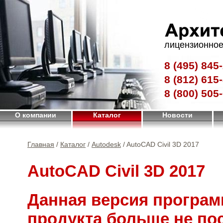
лицензионное
8 (495)
845-
8 (812)
615-
8 (800)
505-
О компании
Каталог
Новости
Главная
/
Каталог
/
Autodesk
/ AutoCAD Civil 3D 2017
AutoCAD Civil 3D 2017
Данная версия програм
продукта больше не по