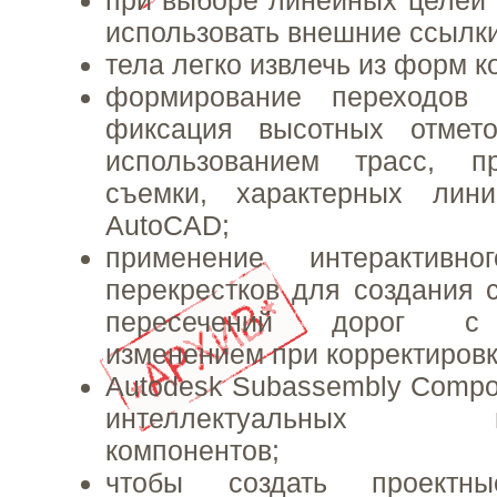
при выборе линейных целей
использовать внешние ссылк
тела легко извлечь из форм к
формирование переходов
фиксация высотных отмет
использованием трасс, п
съемки, характерных лин
AutoCAD;
применение интерактивно
перекрестков для создания
пересечений дорог с 
изменением при корректировк
Autodesk Subassembly Compo
интеллектуальных пол
компонентов;
чтобы создать проектны