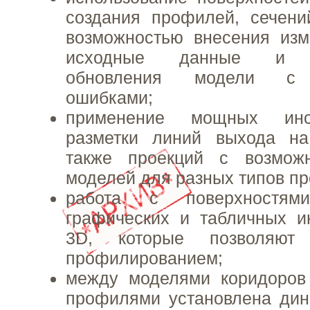
создания профилей, сечени
возможностью внесения из
исходные данные и ав
обновления модели с 
ошибками;
применение мощных инс
разметки линий выхода на
также проекций с возмож
моделей для разных типов п
работа с поверхностя
графических и табличных ин
3D, которые позволяют 
профилированием;
между моделями коридоров
профилями установлена дин