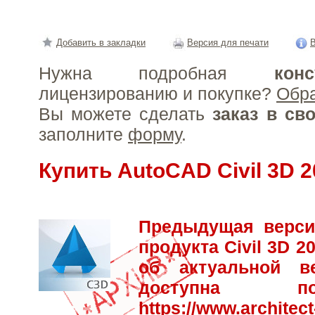
Добавить в закладки
Версия для печати
В
Нужна подробная
конс
лицензированию и покупке?
Обр
Вы можете сделать
заказ в св
заполните
форму
.
Купить AutoCAD Civil 3D 2
Предыдущая верси
продукта Civil 3D 
об актуальной в
доступна 
https://www.architect