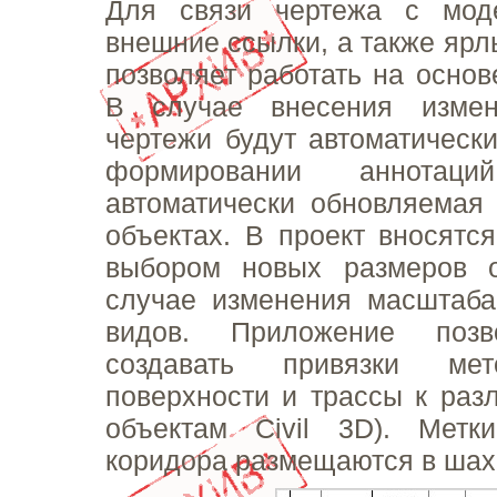
Для связи чертежа с мод
внешние ссылки, а также ярл
позволяет работать на основ
В случае внесения изме
чертежи будут автоматическ
формировании аннотаций
автоматически обновляема
объектах. В проект вносятся
выбором новых размеров 
случае изменения масштаба
видов. Приложение позв
создавать привязки мет
поверхности и трассы к ра
объектам Civil 3D). Метк
коридора размещаются в шах