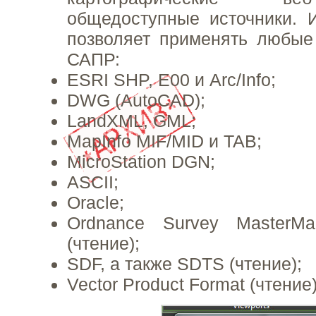
общедоступные источники. 
позволяет применять любы
САПР:
ESRI SHP, E00 и Arc/Info;
DWG (AutoCAD);
LandXML, GML;
MapInfo MIF/MID и TAB;
MicroStation DGN;
ASCII;
Oracle;
Ordnance Survey MasterM
(чтение);
SDF, а также SDTS (чтение);
Vector Product Format (чтение)