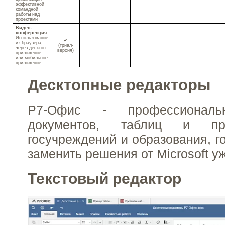
эффективной
командной
работы над
проектами
Видео-
конференция
Использование
✔
из браузера,
(триал-
через десктоп
версия)
приложение
или мобильное
приложение
Десктопные редакторы
Р7-Офис - профессиональ
документов, таблиц и пр
госучреждений и образования, г
заменить решения от Microsoft у
Текстовый редактор