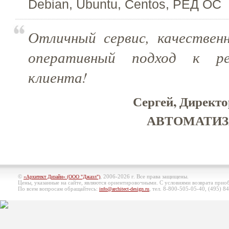
Debian, Ubuntu, Centos, РЕД ОС
Отличный сервис, качественн
оперативный подход к ре
клиента!
Сергей, Дире
АВТОМАТИЗАЦ
©
, 2006-2026 г. Все права защищены.
«Архитект Дизайн» (ООО "Джазл")
Цены, указанные на сайте, являются ориентировочными. С условиями возврата при
По всем вопросам обращайтесь:
, тел. 8-800-505-05-40, (495)
84
info@architect-design.ru