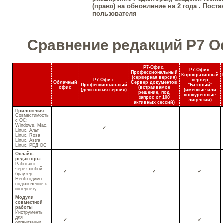
(право) на обновление на 2 года . Поста
пользователя
Сравнение редакций Р7 
Р7-Офис.
Р7-Офис.
Профессиональный
Корпоративный
(серверная версия)
Р7-Офис.
сервер
Облачный
Сервер документов
Профессиональный
"Базовый"
офис
(встраивамое
(десктопная версия)
(
именные
или
решение, под
конкурентные
запрос от 100
лицензии)
активных сессий)
Приложения
Совместимость
с ОС:
Windows, Mac,
✔
Linux, Альт
Linux, Rosa
Linux, Astra
Linux, РЕД ОС
Онлайн-
редакторы
Работают
через любой
✔
✔
✔
браузер.
Необходимо
подключение к
интернету
Модули
совместной
работы
Инструменты
для
✔
✔
организации