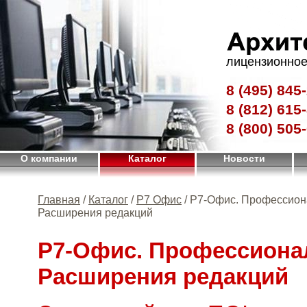
лицензионное
8 (495)
845-
8 (812)
615-
8 (800)
505-
О компании
Каталог
Новости
Главная
/
Каталог
/
Р7 Офис
/ Р7-Офис. Профессион
Расширения редакций
Р7-Офис. Профессиона
Расширения редакций