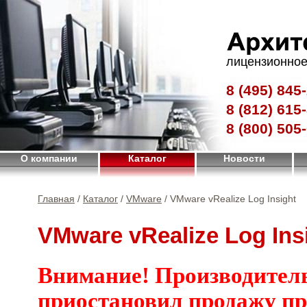
лицензионное
8 (495)
845-
8 (812)
615-
8 (800)
505-
О компании
Каталог
Новости
Главная
/
Каталог
/
VMware
/ VMware vRealize Log Insight
VMware vRealize Log Ins
Внимание! Производител
приостановил продажу п