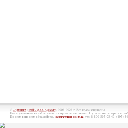
©
, 2006-2026 г. Все права защищены.
«Архитект Дизайн» (ООО "Джазл")
Цены, указанные на сайте, являются ориентировочными. С условиями возврата при
По всем вопросам обращайтесь:
, тел. 8-800-505-05-40, (495)
84
info@architect-design.ru