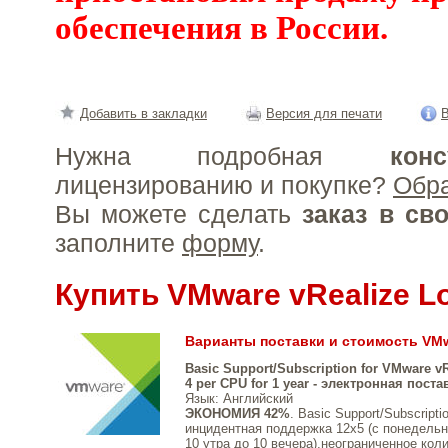
обеспечения в России.
Добавить в закладки
Версия для печати
В
Нужна подробная
конс
лицензированию и покупке?
Обр
Вы можете сделать
заказ в св
заполните
форму
.
Купить VMware vRealize Lo
Варианты поставки и стоимость VMwa
Basic Support/Subscription for VMware vR
4 per CPU for 1 year - электронная поста
Язык
: Английский
ЭКОНОМИЯ 42%
. Basic Support/Subscript
инцидентная поддержка 12x5 (с понедельни
10 утра до 10 вечера),неограниченное кол