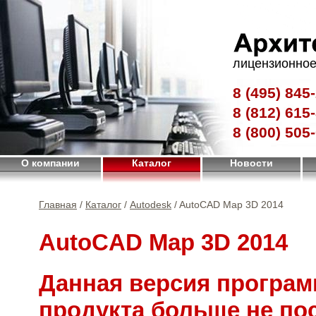
лицензионное
8 (495)
845-
8 (812)
615-
8 (800)
505-
О компании
Каталог
Новости
Главная
/
Каталог
/
Autodesk
/ AutoCAD Map 3D 2014
AutoCAD Map 3D 2014
Данная версия програм
продукта больше не по