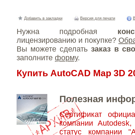
Добавить в закладки
Версия для печати
В
Нужна подробная
конс
лицензированию и покупке?
Обр
Вы можете сделать
заказ в св
заполните
форму
.
Купить AutoCAD Map 3D 2
Полезная инфо
Сертификат официа
компании Autodesk,
статус компании "А