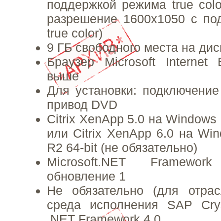
поддержкой режима true colo
разрешение 1600х1050 с по
true color)
9 ГБ свободного места на дис
Браузер Microsoft Internet 
выше
Для установки: подключение
привод DVD
Citrix XenApp 5.0 на Windows 
или Citrix XenApp 6.0 на Wi
R2 64-bit (не обязательно)
Microsoft.NET Framewor
обновление 1
Не обязательно (для отрас
среда исполнения SAP Crys
.NET Framework 4.0