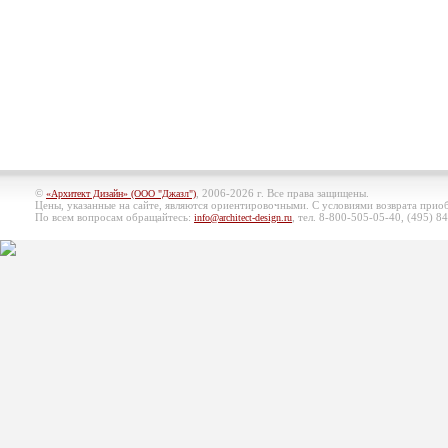
©
, 2006-2026 г. Все права защищены.
«Архитект Дизайн» (ООО "Джазл")
Цены, указанные на сайте, являются ориентировочными. С условиями возврата при
По всем вопросам обращайтесь:
, тел. 8-800-505-05-40, (495)
84
info@architect-design.ru