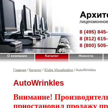
лицензионное
8 (495)
845-
8 (812)
615-
8 (800)
505-
О компании
Каталог
Новости
Главная
/
Каталог
/
iCube Visualization
/ AutoWrinkles
AutoWrinkles
Внимание! Производител
приостановил продажу п