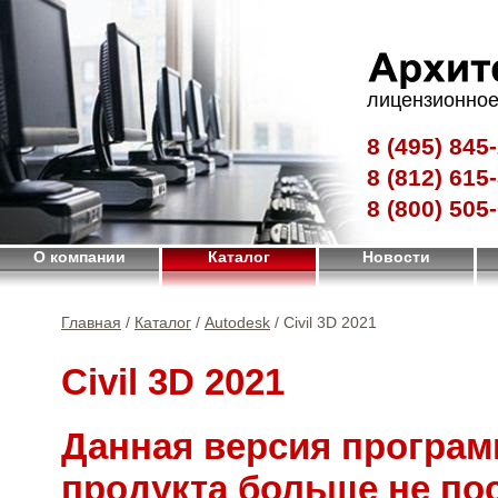
лицензионное
8 (495)
845-
8 (812)
615-
8 (800)
505-
О компании
Каталог
Новости
Главная
/
Каталог
/
Autodesk
/ Civil 3D 2021
Civil 3D 2021
Данная версия програм
продукта больше не по