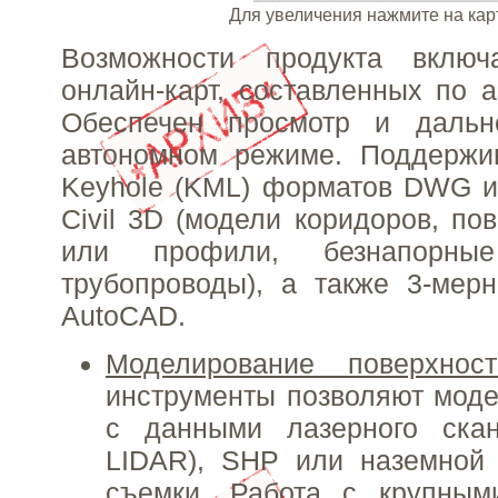
Для увеличения нажмите на кар
Возможности продукта включ
онлайн-карт, составленных по 
Обеспечен просмотр и дальн
автономном режиме. Поддержив
Keyhole (KML) форматов DWG и
Civil 3D (модели коридоров, по
или профили, безнапорн
трубопроводы), а также 3-мер
AutoCAD.
Моделирование поверхност
инструменты позволяют мод
с данными лазерного ска
LIDAR), SHP или наземной 
съемки. Работа с крупным