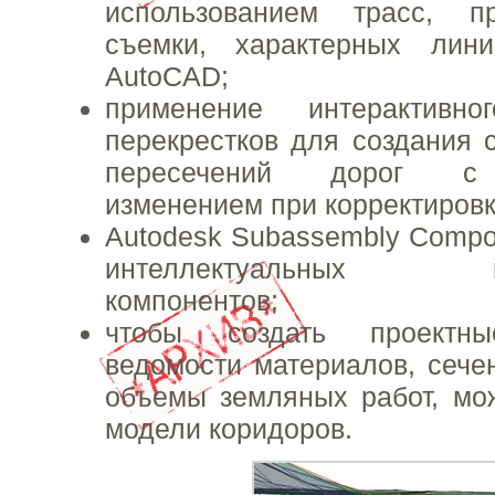
использованием трасс, п
съемки, характерных лин
AutoCAD;
применение интерактивно
перекрестков для создания
пересечений дорог с 
изменением при корректировк
Autodesk Subassembly Compo
интеллектуальных пол
компонентов;
чтобы создать проектны
ведомости материалов, сече
объемы земляных работ, мо
модели коридоров.