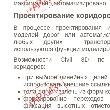
максимально автоматизировано.
Проектирование коридор
В процессе проектирования и
моделей дорог или автомагис
любых других транспорт
используются функции моделиро
Возможности Civil 3D по 
коридоров:
при выборе линейных целей
использовать внешние ссылк
тела легко извлечь из форм к
формирование переходов
фиксация высотных отмет