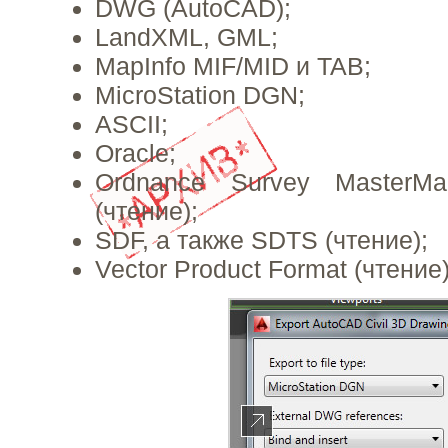
DWG (AutoCAD);
LandXML, GML;
MapInfo MIF/MID и TAB;
MicroStation DGN;
ASCII;
Oracle;
Ordnance Survey MasterM
(чтение);
SDF, а также SDTS (чтение);
Vector Product Format (чтение)