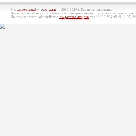
©
, 2006-2026 г. Все права защищены.
«Архитект Дизайн» (ООО "Джазл")
Цены, указанные на сайте, являются ориентировочными. С условиями возврата при
По всем вопросам обращайтесь:
, тел. 8-800-505-05-40, (495)
84
info@architect-design.ru