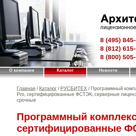
лицензионное
8 (495)
845-
8 (812)
615-
8 (800)
505-
О компании
Каталог
Новости
Главная
/
Каталог
/
РУСБИТЕХ
/ Программный комп
Pro, сертифицированные ФСТЭК, серверные лиценз
срочные
Программный комплекс
сертифицированные Ф