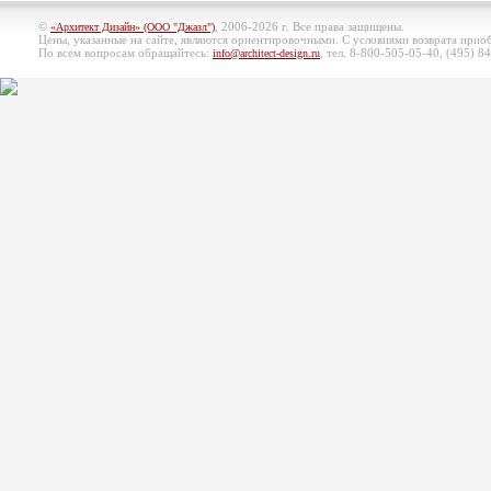
©
, 2006-2026 г. Все права защищены.
«Архитект Дизайн» (ООО "Джазл")
Цены, указанные на сайте, являются ориентировочными. С условиями возврата при
По всем вопросам обращайтесь:
, тел. 8-800-505-05-40, (495)
84
info@architect-design.ru