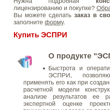
Нужна подробная
конс
лицензированию и покупке?
Обр
Вы можете сделать
заказ в св
заполните
форму
.
Купить ЭСПРИ
О продукте "Э
Быстрота и операти
ЭСПРИ, позволя
применять его как при созда
расчетной модели констру
анализе результатов ее р
экспертной оценке проек