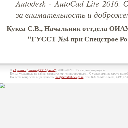
Autodesk - AutoCad Lite 2016.
за внимательность и доброже
Кукса С.В., Начальник оттдела О
"ГУССТ №4 при Спецстрое Рос
©
, 2006-2026 г. Все права защищены.
«Архитект Дизайн» (ООО "Джазл")
Цены, указанные на сайте, являются ориентировочными. С условиями возврата при
По всем вопросам обращайтесь:
, тел. 8-800-505-05-40, (495)
84
info@architect-design.ru