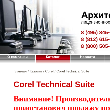
лицензионное
8 (495)
845-
8 (812)
615-
8 (800)
505-
О компании
Каталог
Новости
Главная
/
Каталог
/
Corel
/ Corel Technical Suite
Corel Technical Suite
Внимание! Производител
приостановил продажу п