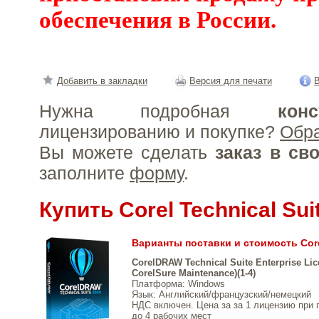
обеспечения в России.
Добавить в закладки
Версия для печати
В
Нужна подробная
конс
лицензированию и покупке?
Обр
Вы можете сделать
заказ в св
заполните
форму
.
Купить Corel Technical Sui
Варианты поставки и стоимость Corel
CorelDRAW Technical Suite Enterprise Lice
CorelSure Maintenance)(1-4)
Платформа
: Windows
Язык
: Английский/французский/немецкий
НДС включен. Цена за за 1 лицензию при 
до 4 рабочих мест