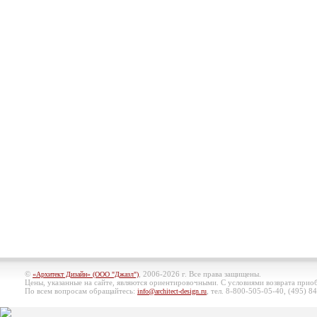
©
, 2006-2026 г. Все права защищены.
«Архитект Дизайн» (ООО "Джазл")
Цены, указанные на сайте, являются ориентировочными. С условиями возврата при
По всем вопросам обращайтесь:
, тел. 8-800-505-05-40, (495)
84
info@architect-design.ru