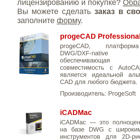
лицензированию и покупке?
Обр
Вы можете сделать
заказ в св
заполните
форму
.
progeCAD Professiona
progeCAD, платфор
DWG/DXF-nativ
обеспечивающая 
совместимость с Auto
является идеальной альт
CAD для любого бюджета.
Производитель:
ProgeSoft
iCADMac
iCADMac — это полноце
на базе DWG с широки
инструментов для 2D-ри