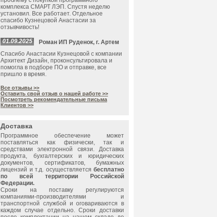
проблему с покупкой программного
комплекса СМАРТ ЛЭП. Спустя неделю
установил. Все работает. Отдельное
спасибо Кузнецовой Анастасии за
отзывчивость!
01.09.2025
Роман ИП Руденок, г. Артем
Спасибо Анастасии Кузнецовой с компании
Архитект Дизайн, проконсультировала и
помогла в подборе ПО и отправке, все
пришло в время.
Все отзывы >>
Оставить свой отзыв о нашей работе >>
Посмотреть рекомендательные письма
Клиентов >>
Доставка
Программное обеспечение может
поставляться как физически, так и
средствами электронной связи. Доставка
продукта, бухгалтерских и юридических
документов, сертификатов, бумажных
лицензий и т.д. осуществляется
бесплатно
по всей территории Российской
Федерации.
Сроки на поставку регулируются
компаниями-производителями и
транспортной службой и оговариваются в
каждом случае отдельно. Сроки доставки