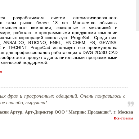
ся разработчиком систем автоматизированного
на этом рынке более 18 лет. Множество обычных
ромышленные компании, связанные с механикой и
 мире, работают с программными продуктами компании
риальных корпораций используют ProgeSoft. Среди них:
, ANSALDO, BTICINO, ENEL, ENICHEM, FS, GEWISS,
 и TECHINT. ProgeCad использует все преимущества
ботан для профессионалов работающих с DWG 2D/3D CAD
приобретаете продукт с дополнительными программными
ехнической поддержкой.
m.
ых фраз и просроченных обещаний. Очень понравилось с
ое спасибо, выручили!
асян Артур, Арт-Директор ООО "Матрикс Продакшн", г. Москва
Все отзывы