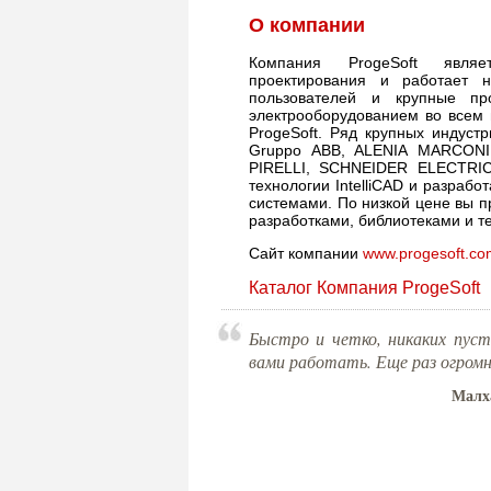
О компании
Компания ProgeSoft являет
проектирования и работает 
пользователей и крупные п
электрооборудованием во всем
ProgeSoft. Ряд крупных индуст
Gruppo ABB, ALENIA MARCONI
PIRELLI, SCHNEIDER ELECTRIC
технологии IntelliCAD и разра
системами. По низкой цене вы 
разработками, библиотеками и т
Сайт компании
www.progesoft.co
Каталог Компания ProgeSoft
Быстро и четко, никаких пуст
вами работать. Еще раз огромн
Малх