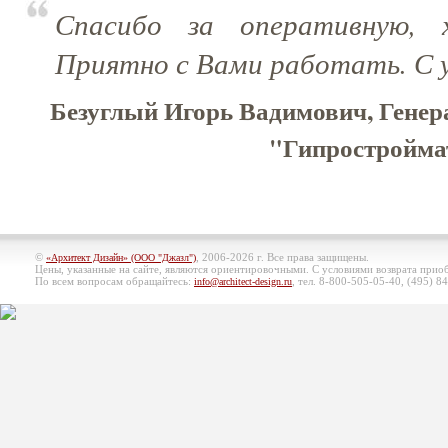
Спасибо за оперативную, 
Приятно с Вами работать. С
Безуглый Игорь Вадимович, Гене
"Гипростроймат
©
, 2006-2026 г. Все права защищены.
«Архитект Дизайн» (ООО "Джазл")
Цены, указанные на сайте, являются ориентировочными. С условиями возврата при
По всем вопросам обращайтесь:
, тел. 8-800-505-05-40, (495)
84
info@architect-design.ru