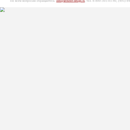
По всем вопросам обращайтесь:
, тел. 8-800-505-05-40, (495)
84
info@architect-design.ru