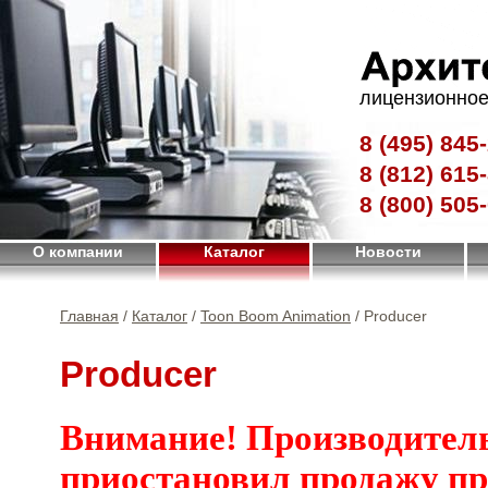
лицензионное
8 (495)
845-
8 (812)
615-
8 (800)
505-
О компании
Каталог
Новости
Главная
/
Каталог
/
Toon Boom Animation
/ Producer
Producer
Внимание! Производител
приостановил продажу п