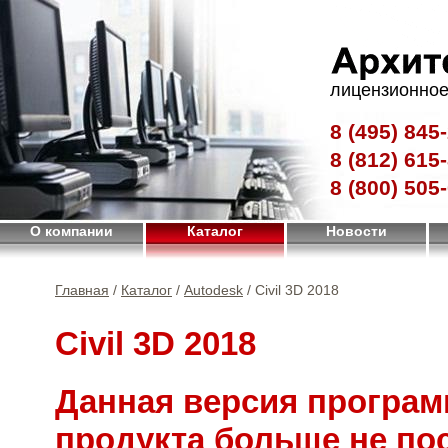
лицензионное
8 (495)
845-
8 (812)
615-
8 (800)
505-
О компании
Каталог
Новости
Главная
/
Каталог
/
Autodesk
/ Civil 3D 2018
Civil 3D 2018
Данная версия програм
продукта больше не по