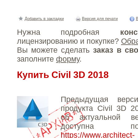
Добавить в закладки
Версия для печати
В
Нужна подробная
конс
лицензированию и покупке?
Обр
Вы можете сделать
заказ в св
заполните
форму
.
Купить Civil 3D 2018
Предыдущая верси
продукта Civil 3D 
об актуальной в
доступна 
https://www.architect-