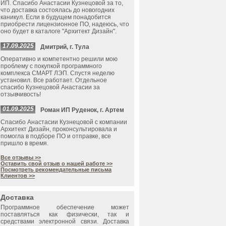
ИП. Спасибо Анастасии Кузнецовой за то,
что доставка состоялась до новогодних
каникул. Если в будущем понадобится
приобрести лицензионное ПО, надеюсь, что
оно будет в каталоге "Архитект Дизайн".
17.09.2025
Дмитрий, г. Тула
Оперативно и компетентно решили мою
проблему с покупкой программного
комплекса СМАРТ ЛЭП. Спустя неделю
установил. Все работает. Отдельное
спасибо Кузнецовой Анастасии за
отзывчивость!
01.09.2025
Роман ИП Руденок, г. Артем
Спасибо Анастасии Кузнецовой с компании
Архитект Дизайн, проконсультировала и
помогла в подборе ПО и отправке, все
пришло в время.
Все отзывы >>
Оставить свой отзыв о нашей работе >>
Посмотреть рекомендательные письма
Клиентов >>
Доставка
Программное обеспечение может
поставляться как физически, так и
средствами электронной связи. Доставка