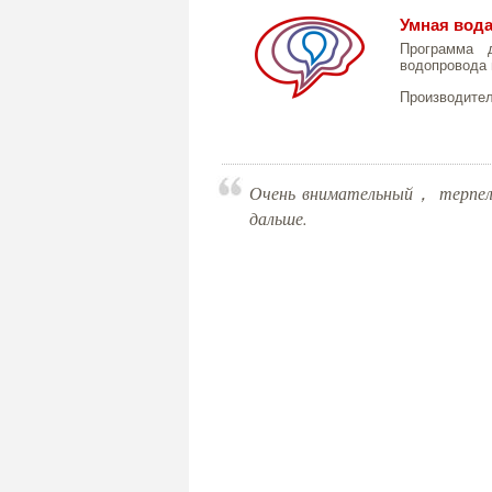
Умная вод
Программа д
водопровода 
Производите
Очень внимательный， терпели
дальше.