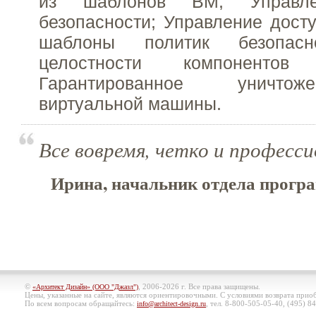
из шаблонов ВМ; Управле
безопасности; Управление дост
шаблоны политик безопасн
целостности компоненто
Гарантированное уничто
виртуальной машины.
Все вовремя, четко и професси
Ирина, начальник отдела програ
©
, 2006-2026 г. Все права защищены.
«Архитект Дизайн» (ООО "Джазл")
Цены, указанные на сайте, являются ориентировочными. С условиями возврата при
По всем вопросам обращайтесь:
, тел. 8-800-505-05-40, (495)
84
info@architect-design.ru