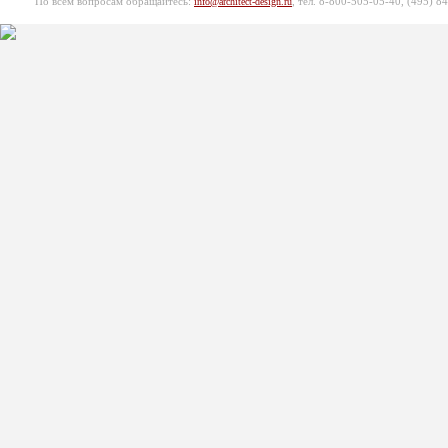
По всем вопросам обращайтесь:
, тел. 8-800-505-05-40, (495)
84
info@architect-design.ru