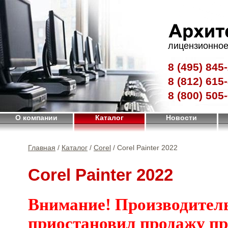
лицензионное
8 (495)
845-
8 (812)
615-
8 (800)
505-
О компании
Каталог
Новости
Главная
/
Каталог
/
Corel
/ Corel Painter 2022
Corel Painter 2022
Внимание! Производител
приостановил продажу п