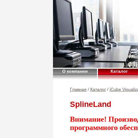
О компании
Каталог
Главная
/
Каталог
/
iCube Visualiz
SplineLand
Внимание! Произво
программного обесп