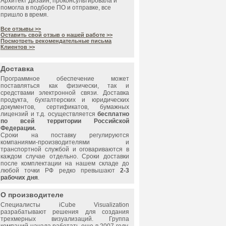
Архитект Дизайн, проконсультировала и
помогла в подборе ПО и отправке, все
пришло в время.
Все отзывы >>
Оставить свой отзыв о нашей работе >>
Посмотреть рекомендательные письма
Клиентов >>
Доставка
Программное обеспечение может
поставляться как физически, так и
средствами электронной связи. Доставка
продукта, бухгалтерских и юридических
документов, сертификатов, бумажных
лицензий и т.д. осуществляется
бесплатно
по всей территории Российской
Федерации.
Сроки на поставку регулируются
компаниями-производителями и
транспортной службой и оговариваются в
каждом случае отдельно. Сроки доставки
после комплектации на нашем складе до
любой точки РФ редко превышают
2-3
рабочих дня
.
О производителе
Специалисты
iCube Visualization
разрабатывают решения для создания
трехмерных визуализаций. Группа