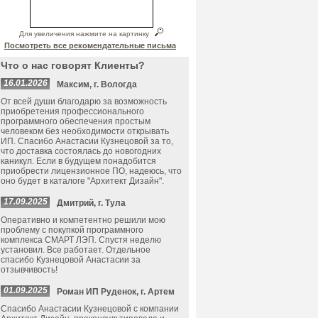
Для увеличения нажмите на картинку
Посмотреть все рекомендательные письма
Что о нас говорят Клиенты?
16.01.2026
Максим, г. Вологда
От всей души благодарю за возможность
приобретения профессионального
программного обеспечения простым
человеком без необходимости открывать
ИП. Спасибо Анастасии Кузнецовой за то,
что доставка состоялась до новогодних
каникул. Если в будущем понадобится
приобрести лицензионное ПО, надеюсь, что
оно будет в каталоге "Архитект Дизайн".
17.09.2025
Дмитрий, г. Тула
Оперативно и компетентно решили мою
проблему с покупкой программного
комплекса СМАРТ ЛЭП. Спустя неделю
установил. Все работает. Отдельное
спасибо Кузнецовой Анастасии за
отзывчивость!
01.09.2025
Роман ИП Руденок, г. Артем
Спасибо Анастасии Кузнецовой с компании