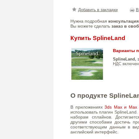
Добавить в закладки
В
Нужна подробная
консультация
Вы можете сделать
заказ в сво
Купить SplineLand
Варианты п
SplineLand,
НДС включен
О продукте SplineLa
В приложениях
3ds Max и Max 
использовать плагин SplineLand
наборам сплайнов. Достигаетс
другими способами достичь пр
соответствующим данным в вид
английский интерфейс.