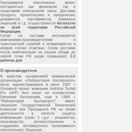
Программное обеспечение может
поставляться как физически, так и
средствами электронной связи. Доставка
продукта, бухгалтерских и юридических
документов, сертификатов, бумажных
лицензий и т.д. осуществляется
бесплатно
по всей территории Российской
Федерации.
Сроки на поставку регулируются
компаниями-производителями и
транспортной службой и оговариваются в
каждом случае отдельно. Сроки доставки
после комплектации на нашем складе до
любой точки РФ редко превышают
2-3
рабочих дня
.
О производителе
В качестве независимой коммерческой
организации «
Лаборатория Касперского
»
была зарегистрирована в июне 1997 г.
Основной проект компании AntiViral Toolkit
Pro (AVP) был начат ее основателем,
Евгением Касперским, еще в 1989 г.
"
Лаборатория Касперского
" имеет
лицензию Государственной Технической
Комиссии при Президенте РФ на право
деятельности в области защиты
информации (пункт 3 г,д,е - разработка,
производство, распространение и
поддержка антивирусного программного
обеспечения). Лицензия ...