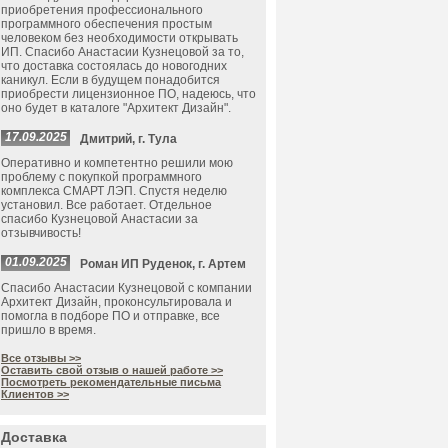
приобретения профессионального
программного обеспечения простым
человеком без необходимости открывать
ИП. Спасибо Анастасии Кузнецовой за то,
что доставка состоялась до новогодних
каникул. Если в будущем понадобится
приобрести лицензионное ПО, надеюсь, что
оно будет в каталоге "Архитект Дизайн".
17.09.2025
Дмитрий, г. Тула
Оперативно и компетентно решили мою
проблему с покупкой программного
комплекса СМАРТ ЛЭП. Спустя неделю
установил. Все работает. Отдельное
спасибо Кузнецовой Анастасии за
отзывчивость!
01.09.2025
Роман ИП Руденок, г. Артем
Спасибо Анастасии Кузнецовой с компании
Архитект Дизайн, проконсультировала и
помогла в подборе ПО и отправке, все
пришло в время.
Все отзывы >>
Оставить свой отзыв о нашей работе >>
Посмотреть рекомендательные письма
Клиентов >>
Доставка