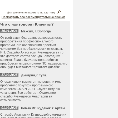
Для увеличения нажмите на картинку
Посмотреть все рекомендательные письма
Что о нас говорят Клиенты?
16.01.2026
Максим, г. Вологда
От всей души благодарю за возможность
приобретения профессионального
программного обеспечения простым
человеком без необходимости открывать
ИП. Спасибо Анастасии Кузнецовой за то,
что доставка состоялась до новогодних
каникул. Если в будущем понадобится
приобрести лицензионное ПО, надеюсь, что
оно будет в каталоге "Архитект Дизайн".
17.09.2025
Дмитрий, г. Тула
Оперативно и компетентно решили мою
проблему с покупкой программного
комплекса СМАРТ ЛЭП. Спустя неделю
установил. Все работает. Отдельное
спасибо Кузнецовой Анастасии за
отзывчивость!
01.09.2025
Роман ИП Руденок, г. Артем
Спасибо Анастасии Кузнецовой с компании