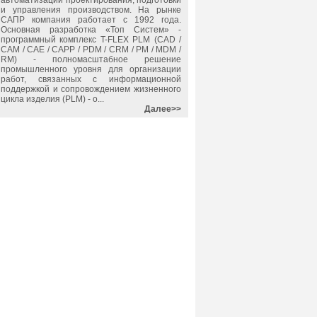
автоматизации проектирования, подготовки
и управления производством. На рынке
САПР компания работает с 1992 года.
Основная разработка «Топ Систем» -
программный комплекс T-FLEX PLM (CAD /
CAM / CAE / CAPP / PDM / CRM / PM / MDM /
RM) - полномасштабное решение
промышленного уровня для организации
работ, связанных с информационной
поддержкой и сопровождением жизненного
цикла изделия (PLM) - о...
Далее>>