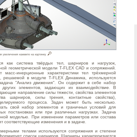
я увеличения нажмите на картинку
я как система твёрдых тел, шарниров и нагрузок,
ной геометрической модели T-FLEX CAD и сопряжений.
т масс-инерционные характеристики тел трёхмерной
, решаемой в модуле T-FLEX Динамика, используется
задача "Анализ движения". Он содержит в себе набор
и других элементов, задающих их взаимодействие. В
адающие направление силы тяжести, свойства элементов
ва шарниров, силы трения, контактные свойства),
делируемого процесса. Задач может быть несколько.
жать свой набор элементов и граничных условий для
ых постановках или при различных нагрузках. Задача
рной моделью. При изменении параметров или состава
т соответствующие изменения и в задаче.
хмерными телами используются сопряжения и степени
 формирует список шарниров. Шарниры характеризуются