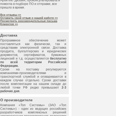
Архитект Дизайн, проконсультировала и
помогла в подборе ПО и отправке, все
пришло в время.
Все отзывы >>
Оставить свой отзыв о нашей работе >>
Посмотреть рекомендательные письма
Клиентов >>
Доставка
Программное обеспечение может
поставляться как физически, так и
средствами электронной связи. Доставка
продукта, бухгалтерских и юридических
документов, сертификатов, бумажных
лицензий и т.д. осуществляется
бесплатно
по всей территории Российской
Федерации.
Сроки на поставку регулируются
компаниями-производителями и
транспортной службой и оговариваются в
каждом случае отдельно. Сроки доставки
после комплектации на нашем складе до
любой точки РФ редко превышают
2-3
рабочих дня
.
О производителе
Компания «
Топ Системы
» (ЗАО «
Топ
Системы
») - один из ведущих российских
разработчиков комплексных решений