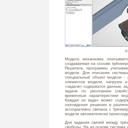
Дл
Модель механизма описываетс
создаваемая на основе трёхмер
Решатель программы учитывае
модели. Для описания системы
специальный объект модели - 
элементов модели, нагрузок 
«задаче» содержатся данные, з
задачи по умолчанию (свойст
временные характеристики мо
Каждая из задач может содер
нахождения решения в различн
ассоциативно связана с трёхме
модели автоматически происходя
Для задания связей между трё
свободы. На их основе система