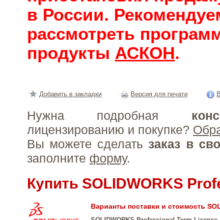
в России. Рекомендуе
рассмотреть програм
продукты
АСКОН
.
Добавить в закладки
Версия для печати
В
Нужна подробная
конс
лицензированию и покупке?
Обр
Вы можете сделать
заказ в св
заполните
форму
.
Купить SOLIDWORKS Profe
Варианты поставки и стоимость SO
SOLIDWORKS Professional Term License -