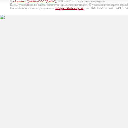
©
, 2006-2026 г. Все права защищены.
«Архитект Дизайн» (ООО "Джазл")
Цены, указанные на сайте, являются ориентировочными. С условиями возврата при
По всем вопросам обращайтесь:
, тел. 8-800-505-05-40, (495)
84
info@architect-design.ru