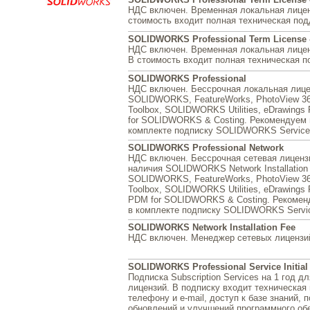
НДС включен. Временная локальная лиценз
стоимость входит полная техническая по
SOLIDWORKS Professional Term License 
НДС включен. Временная локальная лицен
В стоимость входит полная техническая 
SOLIDWORKS Professional
НДС включен. Бессрочная локальная лице
SOLIDWORKS, FeatureWorks, PhotoView 
Toolbox, SOLIDWORKS Utilities, eDrawings
for SOLIDWORKS & Costing. Рекомендуем 
комплекте подписку SOLIDWORKS Service I
SOLIDWORKS Professional Network
НДС включен. Бессрочная сетевая лиценз
наличия SOLIDWORKS Network Installation
SOLIDWORKS, FeatureWorks, PhotoView 
Toolbox, SOLIDWORKS Utilities, eDrawings 
PDM for SOLIDWORKS & Costing. Рекомен
в комплекте подписку SOLIDWORKS Service 
SOLIDWORKS Network Installation Fee
НДС включен. Менеджер сетевых лицензи
SOLIDWORKS Professional Service Initial 
Подписка Subscription Services на 1 год д
лицензий. В подписку входит техническая
телефону и e-mail, доступ к базе знаний, 
обновлений и улучшений программного об