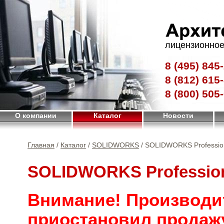
лицензионное
8 (495)
845-
8 (812)
615-
8 (800)
505-
О компании
Каталог
Новости
Главная
/
Каталог
/
SOLIDWORKS
/ SOLIDWORKS Professio
SOLIDWORKS Professio
Внимание! Производи
приостановил продаж