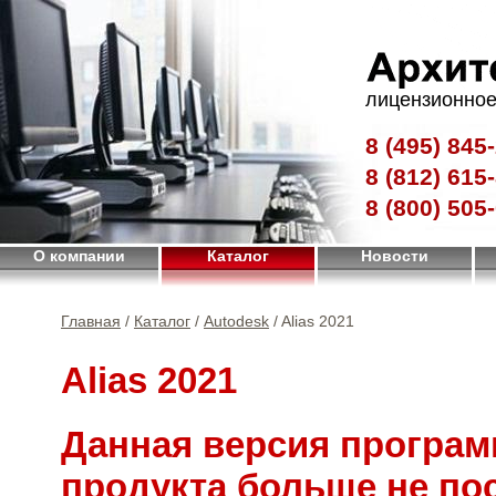
лицензионное
8 (495)
845-
8 (812)
615-
8 (800)
505-
О компании
Каталог
Новости
Главная
/
Каталог
/
Autodesk
/ Alias 2021
Alias 2021
Данная версия програм
продукта больше не по