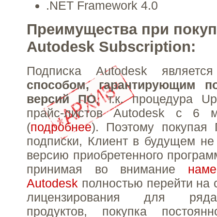
.NET Framework 4.0
Преимущества при покуп
Autodesk Subscription:
Подписка Autodesk являет
способом, гарантирующим п
версий ПО
, т.к. процедура U
прайс-листов Autodesk с 6 
(
подробнее
). Поэтому покупая
подписки, Клиент в будущем не
версию приобретенного программ
принимая во внимание
наме
Autodesk
полностью перейти на 
лицензирования для ряд
продуктов, покупка постоян