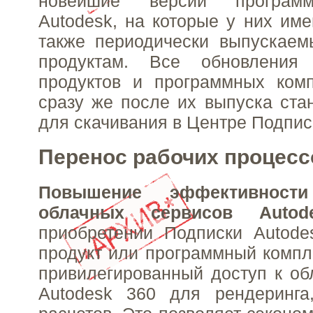
новейшие версии программ
Autodesk, на которые у них име
также периодически выпускаем
продуктам. Все обновления
продуктов и программных комп
сразу же после их выпуска ста
для скачивания в Центре Подпис
Перенос рабочих процесс
Повышение эффективнос
облачных сервисов Autod
приобретении Подписки Autode
продукт или программный компл
привилегированный доступ к о
Autodesk 360 для рендеринга