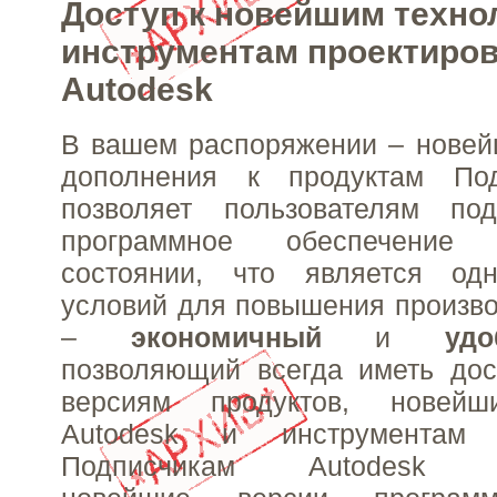
Доступ к новейшим техно
инструментам проектиро
Autodesk
В вашем распоряжении – новей
дополнения к продуктам Под
позволяет пользователям по
программное обеспечение
состоянии, что является од
условий для повышения произво
–
экономичный
и
уд
позволяющий всегда иметь дос
версиям продуктов, новейш
Autodesk и инструментам п
Подписчикам Autodesk пр