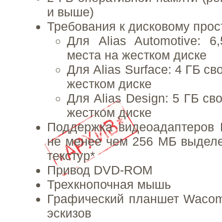
и выше)
Требования к дисковому прос
Для Alias Automotive: 6
места на жестком диске
Для Alias Surface: 4 ГБ с
жестком диске
Для Alias Design: 5 ГБ св
жестком диске
Поддержка видеоадаптеров 
не менее чем 256 МБ выдел
текстур*
Привод DVD-ROM
Трехкнопочная мышь
Графический планшет Wacom
эскизов