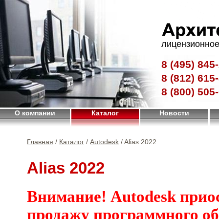
лицензионное
8 (495)
845-
8 (812)
615-
8 (800)
505-
О компании
Каталог
Новости
Главная
/
Каталог
/
Autodesk
/ Alias 2022
Alias 2022
Внимание! Autodesk прио
продажу программного об