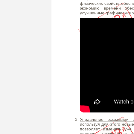
физических свойств обесп
экономию времени обес
улучшенные графические х
Управление эскизными з
используя для этого новы
позволяет изменять уже
доступны улучшенные с