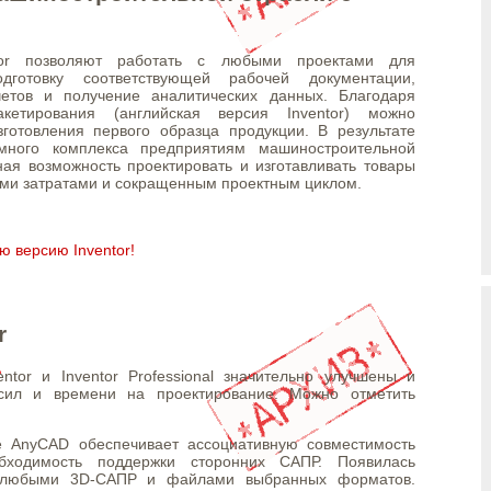
tor позволяют работать с любыми проектами для
дготовку соответствующей рабочей документации,
етов и получение аналитических данных. Благодаря
акетирования (aнглийская версия Inventor) можно
готовления первого образца продукции. В результате
ммного комплекса предприятиям машиностроительной
ная возможность проектировать и изготавливать товары
ыми затратами и сокращенным проектным циклом.
ю версию Inventor!
r
tor и Inventor Professional значительно улучшены и
 сил и времени на проектирование. Можно отметить
е AnyCAD обеспечивает ассоциативную совместимость
бходимость поддержки сторонних САПР. Появилась
с любыми 3D-САПР и файлами выбранных форматов.