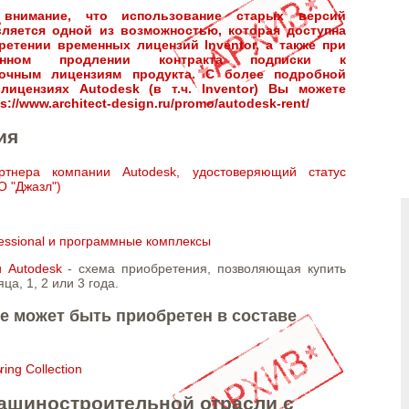
 внимание, что использование старых версий
является одной из возможностью, которая доступна
ретении временных лицензий Inventor, а также при
менном продлении контракта подписки к
очным лицензиям продукта. С более подробной
ицензиях Autodesk (в т.ч. Inventor) Вы можете
ps://www.architect-design.ru/promo/autodesk-rent/
ия
ртнера компании Autodesk, удостоверяющий статус
О "Джазл")
ofessional и программные комплексы
 Autodesk
- схема приобретения, позволяющая купить
ца, 1, 2 или 3 года.
е может быть приобретен в составе
ing Collection
ашиностроительной отрасли с