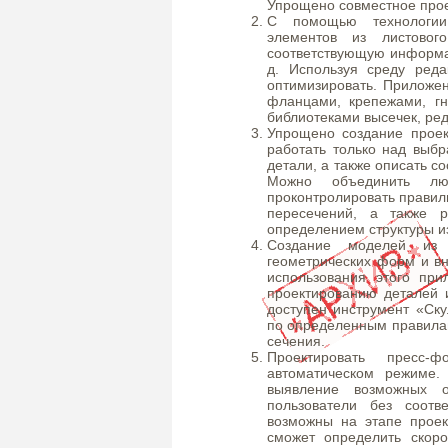
Упрощено совместное про
С помощью технологии
элементов из листово
соответствующую информац
д. Используя среду ред
оптимизировать. Приложен
фланцами, крепежами, гн
библиотеками высечек, ред
Упрощено создание проек
работать только над выб
детали, а также описать с
Можно объединить лю
проконтролировать правил
пересечений, а также р
определением структуры и
Создание моделей из 
геометрических форм и вн
использования этого при
проектированию деталей 
доступен инструмент «Ск
по определенным правила
сечения.
Проектировать пресс
автоматическом режиме.
выявление возможных о
пользователи без соот
возможны на этапе проек
сможет определить скоро