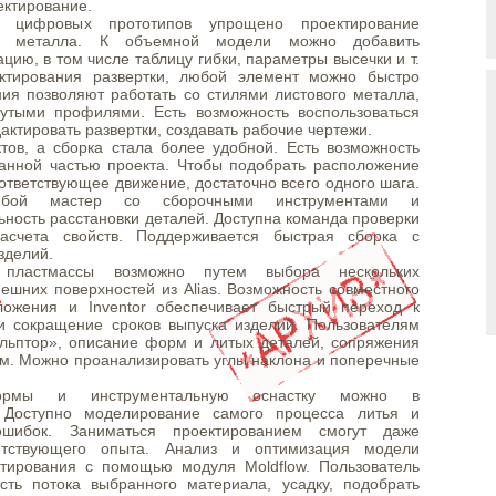
ектирование.
 цифровых прототипов упрощено проектирование
го металла. К объемной модели можно добавить
ию, в том числе таблицу гибки, параметры высечки и т.
актирования развертки, любой элемент можно быстро
ия позволяют работать со стилями листового металла,
утыми профилями. Есть возможность воспользоваться
актировать развертки, создавать рабочие чертежи.
тов, а сборка стала более удобной. Есть возможность
ранной частью проекта. Чтобы подобрать расположение
оответствующее движение, достаточно всего одного шага.
бой мастер со сборочными инструментами и
ьность расстановки деталей. Доступна команда проверки
асчета свойств. Поддерживается быстрая сборка с
зделий.
пластмассы возможно путем выбора нескольких
ешних поверхностей из Alias. Возможность совместного
ложения и Inventor обеспечивает быстрый переход к
и сокращение сроков выпуска изделий. Пользователям
ульптор», описание форм и литых деталей, сопряжения
м. Можно проанализировать углы наклона и поперечные
-формы и инструментальную оснастку можно в
 Доступно моделирование самого процесса литья и
шибок. Заниматься проектированием смогут даже
ветствующего опыта. Анализ и оптимизация модели
тирования с помощью модуля Moldflow. Пользователь
сть потока выбранного материала, усадку, подобрать