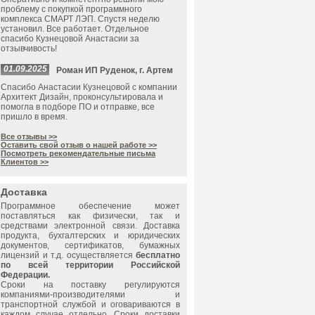
проблему с покупкой программного
комплекса СМАРТ ЛЭП. Спустя неделю
установил. Все работает. Отдельное
спасибо Кузнецовой Анастасии за
отзывчивость!
01.09.2025
Роман ИП Руденок, г. Артем
Спасибо Анастасии Кузнецовой с компании
Архитект Дизайн, проконсультировала и
помогла в подборе ПО и отправке, все
пришло в время.
Все отзывы >>
Оставить свой отзыв о нашей работе >>
Посмотреть рекомендательные письма
Клиентов >>
Доставка
Программное обеспечение может
поставляться как физически, так и
средствами электронной связи. Доставка
продукта, бухгалтерских и юридических
документов, сертификатов, бумажных
лицензий и т.д. осуществляется
бесплатно
по всей территории Российской
Федерации.
Сроки на поставку регулируются
компаниями-производителями и
транспортной службой и оговариваются в
каждом случае отдельно. Сроки доставки