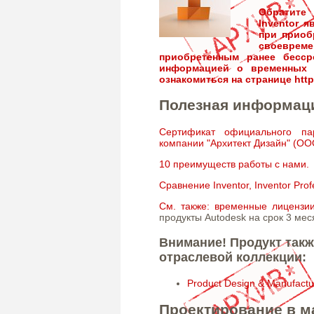
Обратите
Inventor 
при приоб
своевре
приобретенным ранее бесср
информацией о временных л
ознакомиться на странице
htt
Полезная информац
Сертификат официального па
компании "Архитект Дизайн" (ОО
10 преимуществ работы с нами.
Сравнение Inventor, Inventor Pr
См. также: временные лицензии
продукты Autodesk на срок 3 меся
Внимание! Продукт такж
отраслевой коллекции:
Product Design & Manufactur
Проектирование в м