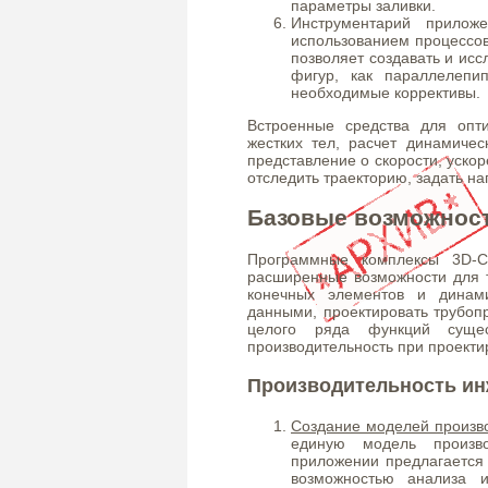
параметры заливки.
Инструментарий прилож
использованием процессо
позволяет создавать и ис
фигур, как параллелепи
необходимые коррективы.
Встроенные средства для опт
жестких тел, расчет динамичес
представление о скорости, уско
отследить траекторию, задать на
Базовые возможност
Программные комплексы 3D-СА
расширенные возможности для т
конечных элементов и динами
данными, проектировать трубоп
целого ряда функций сущ
производительность при проекти
Производительность ин
Создание моделей произ
единую модель произв
приложении предлагается
возможностью анализа 