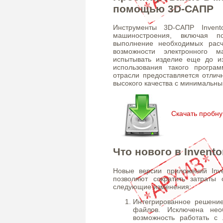
помощью 3D-САПР
Инструменты 3D-САПР Inven
машиностроения, включая по
выполнение необходимых расч
возможности электронного м
испытывать изделие еще до из
использования такого програ
отрасли предоставляется отлич
высокого качества с минимальн
Скачать пробну
Что нового в Invento
Новые версии приложений Inven
позволяют сократить затраты
следующие изменения:
Интегрированное решени
файлов. Исключена нео
возможность работать 