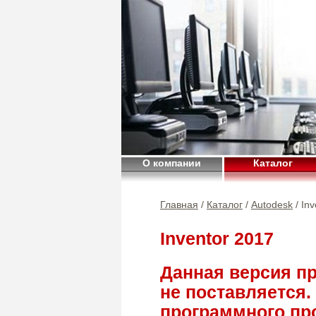
О компании
Каталог
Главная
/
Каталог
/
Autodesk
/ In
Inventor 2017
Данная версия п
не поставляется.
программного про