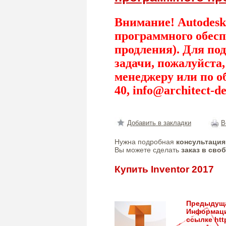
Внимание! Autodesk
программного обесп
продления). Для по
задачи, пожалуйста
менеджеру или по о
40,
info@architect-de
Добавить в закладки
В
Нужна подробная
консультация
Вы можете сделать
заказ в сво
Купить Inventor 2017
Предыдуща
Информац
ссылке
htt