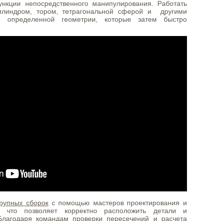
ункции непосредственного манипулирования. Работать
илиндром, тором, тетрагональной сферой и другими
 определенной геометрии, которые затем быстро
рупных сборок
с помощью мастеров проектирования и
в, что позволяет корректно расположить детали и
Благодаря командам проверки пересечений и расчета