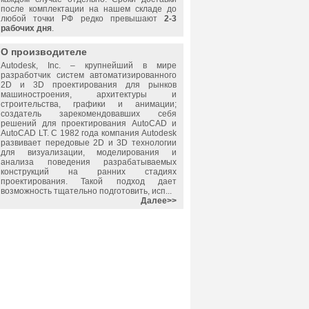
после комплектации на нашем складе до
любой точки РФ редко превышают
2-3
рабочих дня
.
О производителе
Autodesk, Inc.
– крупнейший в мире
разработчик систем автоматизированного
2D и 3D проектирования для рынков
машиностроения, архитектуры и
строительства, графики и анимации;
создатель зарекомендовавших себя
решений для проектирования AutoCAD и
AutoCAD LT. С 1982 года компания Autodesk
развивает передовые 2D и 3D технологии
для визуализации, моделирования и
анализа поведения разрабатываемых
конструкций на ранних стадиях
проектирования. Такой подход дает
возможность тщательно подготовить, исп...
Далее>>