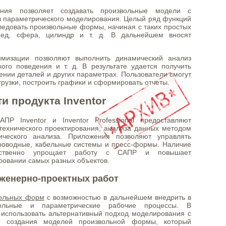
ения позволяет создавать произвольные модели с
в параметрического моделирования. Целый ряд функций
следовать произвольные формы, начиная с таких простых
пед, сфера, цилиндр и т. д. В дальнейшем вносят
имизации позволяют выполнить динамический анализ
кого поведения и т. д. В результате удается получить
рении деталей и других параметрах. Пользователи смогут
грузки, построить графики и сформировать отчеты.
и продукта Inventor
ПР Inventor и Inventor Professional предоставляют
ехнического проектирования, анализа данных методом
ческого анализа. Приложения позволяют управлять
роводные, кабельные системы и пресс-формы. Наличие
ественно упрощает работу с САПР и повышает
ровании самых разных объектов.
женерно-проектных работ
вольных форм
с возможностью в дальнейшем внедрить в
ольные и параметрические рабочие процессы. В
 использовать альтернативный подход моделирования с
и создания моделей произвольной формы, который