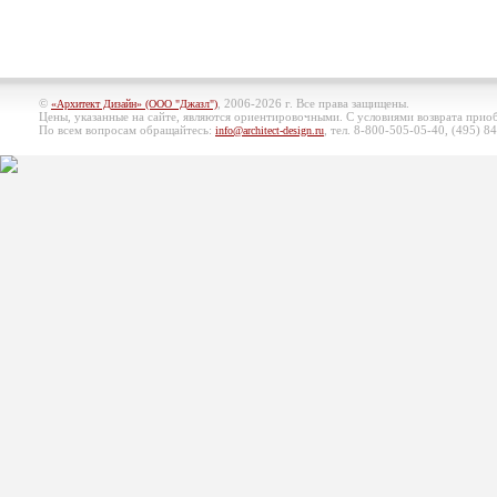
©
, 2006-2026 г. Все права защищены.
«Архитект Дизайн» (ООО "Джазл")
Цены, указанные на сайте, являются ориентировочными. С условиями возврата при
По всем вопросам обращайтесь:
, тел. 8-800-505-05-40, (495)
84
info@architect-design.ru