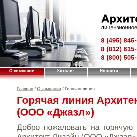
лицензионное
8 (495)
845-
8 (812)
615-
8 (800)
505-
О компании
Каталог
Новости
Главная
/
О компании
/ Горячая линия
Горячая линия Архите
(ООО «Джазл»)
Добро пожаловать на горячую
Архитект Дизайн (ООО «Джазл»