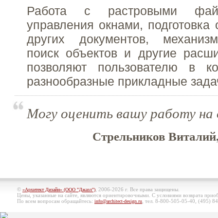
Работа с растровыми фай
управления окнами, подготовка 
других документов, механиз
поиск объектов и другие расш
позволяют пользователю в к
разнообразные прикладные зада
Могу оценить вашу работу на 
Стрельников Виталий,
©
, 2006-2026 г. Все права защищены.
«Архитект Дизайн» (ООО "Джазл")
Цены, указанные на сайте, являются ориентировочными. С условиями возврата при
По всем вопросам обращайтесь:
, тел. 8-800-505-05-40, (495)
84
info@architect-design.ru