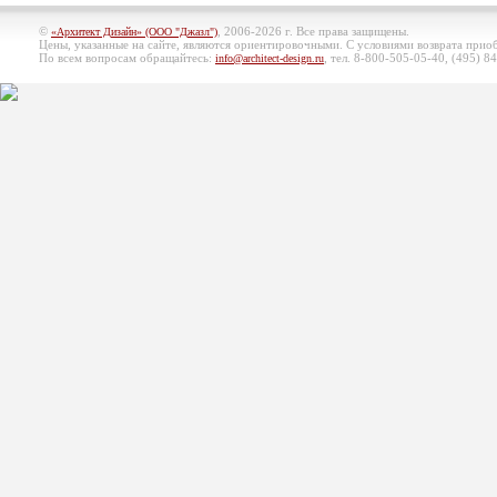
©
, 2006-2026 г. Все права защищены.
«Архитект Дизайн» (ООО "Джазл")
Цены, указанные на сайте, являются ориентировочными. С условиями возврата при
По всем вопросам обращайтесь:
, тел. 8-800-505-05-40, (495)
84
info@architect-design.ru