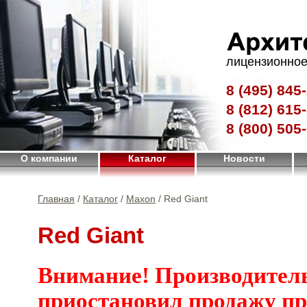
лицензионное
8 (495)
845-
8 (812)
615-
8 (800)
505-
О компании
Каталог
Новости
Главная
/
Каталог
/
Maxon
/ Red Giant
Red Giant
Внимание! Производител
приостановил продажу п