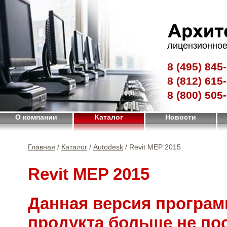
лицензионное
8 (495)
845-
8 (812)
615-
8 (800)
505-
О компании
Каталог
Новости
Главная
/
Каталог
/
Autodesk
/ Revit MEP 2015
Revit MEP 2015
Данная версия програм
продукта больше не по