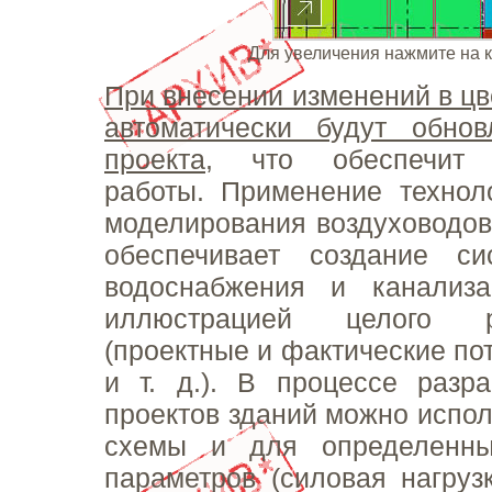
Для увеличения нажмите на 
При внесении изменений в цв
автоматически будут обно
проекта
, что обеспечит с
работы. Применение технол
моделирования воздуховодов
обеспечивает создание си
водоснабжения и канализ
иллюстрацией целого 
(проектные и фактические по
и т. д.). В процессе разр
проектов зданий можно испол
схемы и для определенны
параметров (силовая нагруз